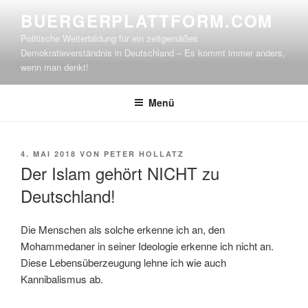
Zum
BUERGERPLATTFORM.COM
Inhalt
Politische Weiterbildung für ein zeitgemäßes
springen
Demokratieverständnis in Deutschland – Es kommt immer anders,
wenn man denkt!
Menü
VERÖFFENTLICHT
4. MAI 2018
VON
PETER HOLLATZ
AM
Der Islam gehört NICHT zu
Deutschland!
Die Menschen als solche erkenne ich an, den
Mohammedaner in seiner Ideologie erkenne ich nicht an.
Diese Lebensüberzeugung lehne ich wie auch
Kannibalismus ab.