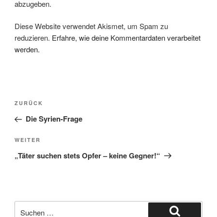
abzugeben.
Diese Website verwendet Akismet, um Spam zu
reduzieren.
Erfahre, wie deine Kommentardaten verarbeitet
werden.
Beitragsnavigation
Vorheriger
ZURÜCK
Beitrag
Die Syrien-Frage
Nächster
WEITER
Beitrag
„Täter suchen stets Opfer – keine Gegner!“
Suche