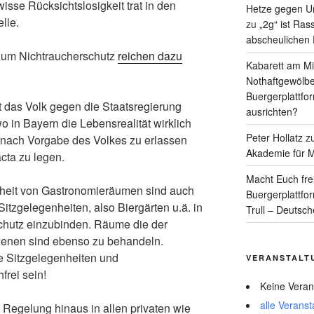
isse Rücksichtslosigkeit trat in den
Hetze gegen Un
lle.
zu
„2g“ ist Ras
abscheulichen
um Nichtraucherschutz
reichen dazu
Kabarett am Mit
Nothaftgewölbe
Buergerplattfo
t das Volk gegen die Staatsregierung
ausrichten?
o in Bayern die Lebensrealität wirklich
Peter Hollatz
z
 nach Vorgabe des Volkes zu erlassen
Akademie für M
cta zu legen.
Macht Euch fre
iheit von Gastronomieräumen sind auch
Buergerplattfo
itzgelegenheiten, also Biergärten u.ä. in
Trull – Deutsc
chutz einzubinden. Räume die der
enen sind ebenso zu behandeln.
he Sitzgelegenheiten und
VERANSTALT
rei sein!
Keine Veran
alle Veranst
e Regelung hinaus in allen privaten wie