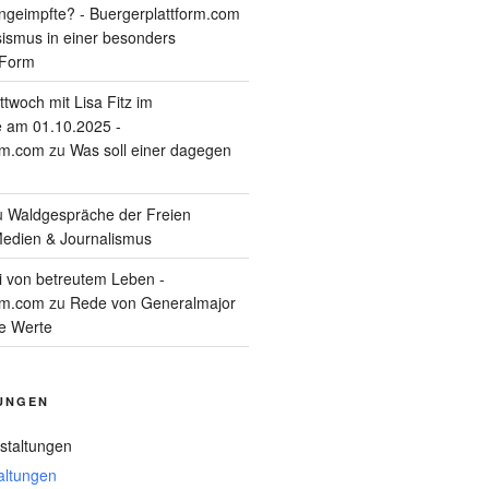
geimpfte? - Buergerplattform.com
sismus in einer besonders
 Form
twoch mit Lisa Fitz im
 am 01.10.2025 -
rm.com
zu
Was soll einer dagegen
u
Waldgespräche der Freien
edien & Journalismus
i von betreutem Leben -
rm.com
zu
Rede von Generalmajor
he Werte
UNGEN
staltungen
altungen