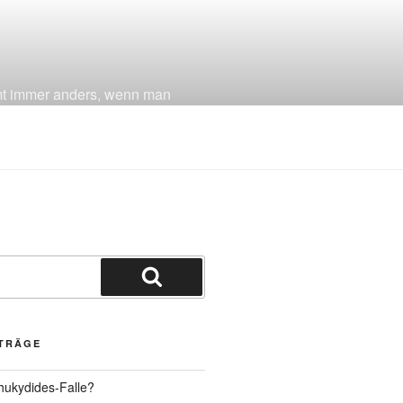
mmt immer anders, wenn man
Suchen
ITRÄGE
hukydides-Falle?