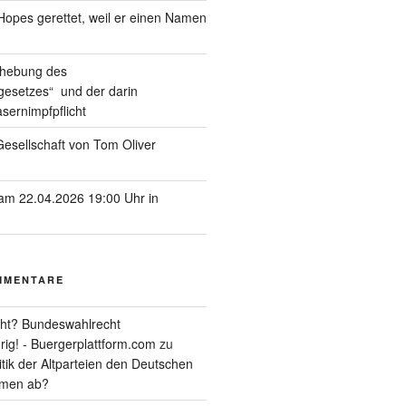
pes gerettet, weil er einen Namen
ufhebung des
esetzes“ und der darin
sernimpfpflicht
esellschaft von Tom Oliver
am 22.04.2026 19:00 Uhr in
MMENTARE
ht? Bundeswahlrecht
rig! - Buergerplattform.com
zu
itik der Altparteien den Deutschen
tmen ab?