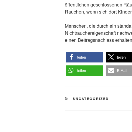
öffentlichen geschlossenen Rä
Rauchen, wenn sich dort Kinder 
Menschen, die durch ein standart
Nichtrauchereigenschaft nachwe
einen Beitragsnachlass erhalten
teilen
teilen
teilen
E-Mail
KATEGORIEN
UNCATEGORIZED