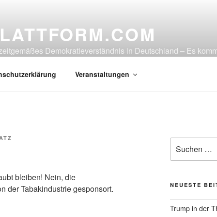
LATTFORM.COM
in zeitgemäßes Demokratieverständnis in Deutschland – Es ko
nschutzerklärung
Veranstaltungen
ATZ
Suche
nach:
ubt bleiben! Nein, die
NEUESTE BE
on der Tabakindustrie gesponsort.
Trump in der T