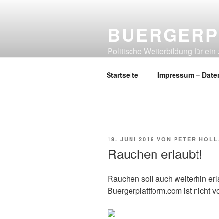
Zum
Inhalt
BUERGERP
springen
Politische Weiterbildung für e
denkt!
Startseite
Impressum – Date
VERÖFFENTLICHT
19. JUNI 2019
VON
PETER HOLL
AM
Rauchen erlaubt!
Rauchen soll auch weiterhin erla
Buergerplattform.com ist nicht v