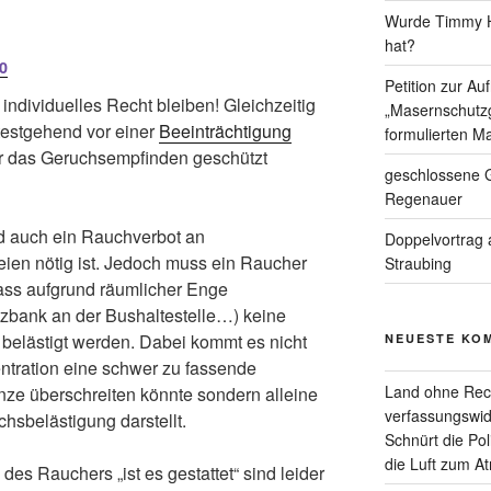
Wurde Timmy Ho
hat?
0
Petition zur A
 individuelles Recht bleiben! Gleichzeitig
„Masernschutzg
testgehend vor einer
Beeinträchtigung
formulierten Ma
r das Geruchsempfinden geschützt
geschlossene G
Regenauer
d auch ein Rauchverbot an
Doppelvortrag 
reien nötig ist. Jedoch muss ein Raucher
Straubing
dass aufgrund räumlicher Enge
tzbank an der Bushaltestelle…) keine
elästigt werden. Dabei kommt es nicht
NEUESTE KO
ntration eine schwer zu fassende
Land ohne Rec
nze überschreiten könnte sondern alleine
verfassungswid
hsbelästigung darstellt.
Schnürt die Pol
die Luft zum A
des Rauchers „ist es gestattet“ sind leider