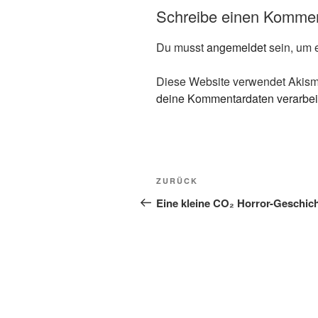
Schreibe einen Komme
Du musst
angemeldet
sein, um 
Diese Website verwendet Akism
deine Kommentardaten verarbei
Beitragsnavigation
Vorheriger
ZURÜCK
Beitrag
Eine kleine CO₂ Horror-Geschic