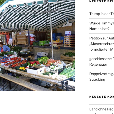
NEUESTE BE
Trump in der T
Wurde Timmy Ho
Namen hat?
Petition zur A
„Masernschutz
formulierten M
geschlossene G
Regenauer
Doppelvortrag 
Straubing
NEUESTE KO
Land ohne Rec