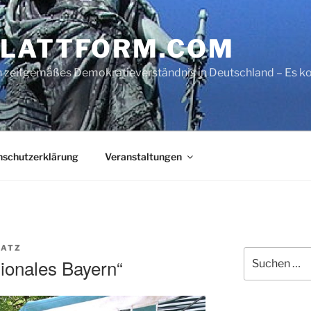
LATTFORM.COM
ein zeitgemäßes Demokratieverständnis in Deutschland – Es
nschutzerklärung
Veranstaltungen
LATZ
Suche
ionales Bayern“
nach: