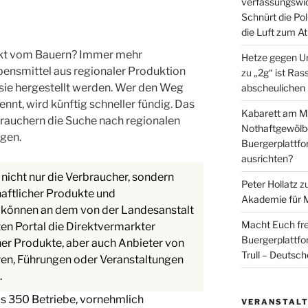
verfassungswid
Schnürt die Pol
die Luft zum A
ekt vom Bauern? Immer mehr
Hetze gegen U
bensmittel aus regionaler Produktion
zu
„2g“ ist Ras
 sie hergestellt werden. Wer den Weg
abscheulichen
nnt, wird künftig schneller fündig. Das
Kabarett am Mi
brauchern die Suche nach regionalen
Nothaftgewölb
ngen.
Buergerplattf
ausrichten?
nicht nur die Verbraucher, sondern
Peter Hollatz
z
haftlicher Produkte und
Akademie für 
n können an dem von der Landesanstalt
Macht Euch fre
ten Portal die Direktvermarkter
Buergerplattf
her Produkte, aber auch Anbieter von
Trull – Deutsc
ren, Führungen oder Veranstaltungen
.
ls 350 Betriebe, vornehmlich
VERANSTAL