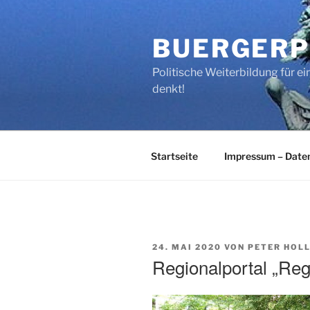
Zum
Inhalt
BUERGERP
springen
Politische Weiterbildung für 
denkt!
Startseite
Impressum – Date
VERÖFFENTLICHT
24. MAI 2020
VON
PETER HOL
AM
Regionalportal „Reg