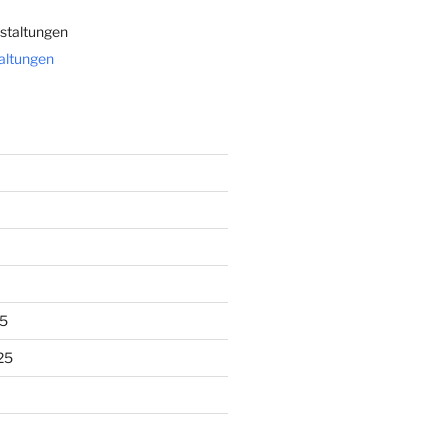
staltungen
taltungen
5
25