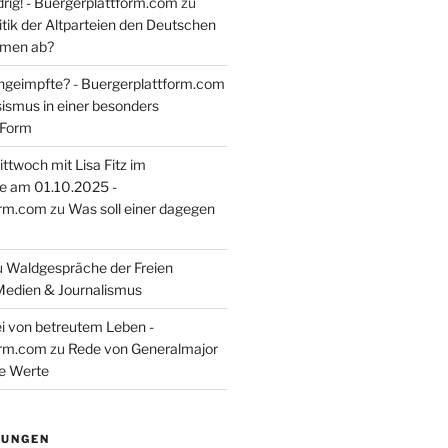
rig! - Buergerplattform.com
zu
itik der Altparteien den Deutschen
tmen ab?
ngeimpfte? - Buergerplattform.com
sismus in einer besonders
 Form
ttwoch mit Lisa Fitz im
e am 01.10.2025 -
orm.com
zu
Was soll einer dagegen
u
Waldgespräche der Freien
Medien & Journalismus
i von betreutem Leben -
orm.com
zu
Rede von Generalmajor
he Werte
TUNGEN