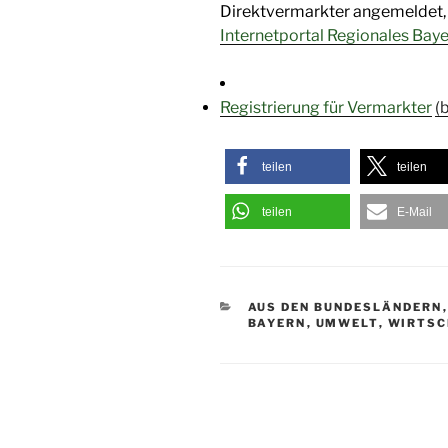
Direktvermarkter angemeldet, 
Internetportal Regionales Bay
Registrierung für Vermarkter
(
teilen
teilen
teilen
E-Mail
KATEGORIEN
AUS DEN BUNDESLÄNDERN
BAYERN
,
UMWELT
,
WIRTSC