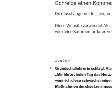
Schreibe einen Komme
Du musst
angemeldet
sein, u
Diese Website verwendet Akis
wie deine Kommentardaten ver
Beitragsnavigation
Vorheriger
ZURÜCK
Beitrag
Grundschullehrerin schlägt Al
„Mir blutet jeden Tag das Herz,
wenn ich diese schwachsinnige
Maßnahmen durchsetzen muss