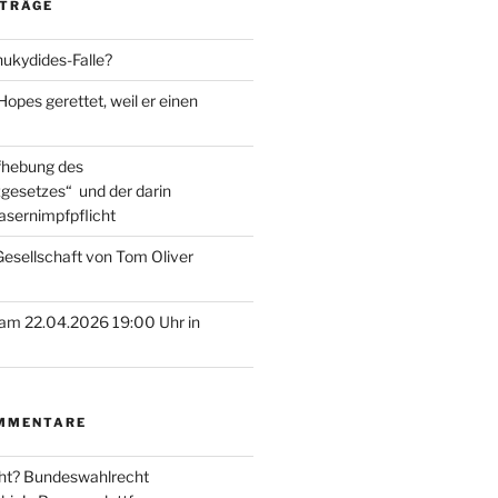
ITRÄGE
hukydides-Falle?
pes gerettet, weil er einen
ufhebung des
gesetzes“ und der darin
asernimpfpflicht
esellschaft von Tom Oliver
am 22.04.2026 19:00 Uhr in
MMENTARE
ht? Bundeswahlrecht