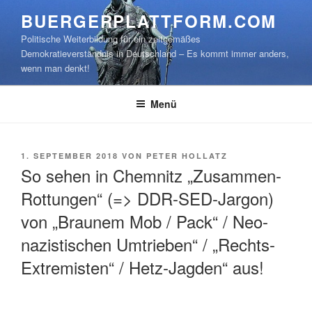
Zum
BUERGERPLATTFORM.COM
Inhalt
Politische Weiterbildung für ein zeitgemäßes
springen
Demokratieverständnis in Deutschland – Es kommt immer anders,
wenn man denkt!
Menü
VERÖFFENTLICHT
1. SEPTEMBER 2018
VON
PETER HOLLATZ
AM
So sehen in Chemnitz „Zusammen-
Rottungen“ (=> DDR-SED-Jargon)
von „Braunem Mob / Pack“ / Neo-
nazistischen Umtrieben“ / „Rechts-
Extremisten“ / Hetz-Jagden“ aus!