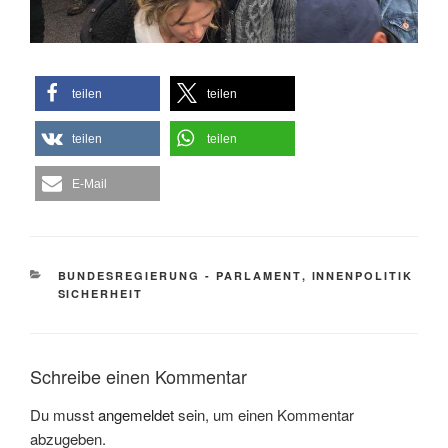
teilen
teilen
teilen
teilen
E-Mail
KATEGORIEN
BUNDESREGIERUNG - PARLAMENT
,
INNENPOLITIK
SICHERHEIT
Schreibe einen Kommentar
Du musst
angemeldet
sein, um einen Kommentar
abzugeben.