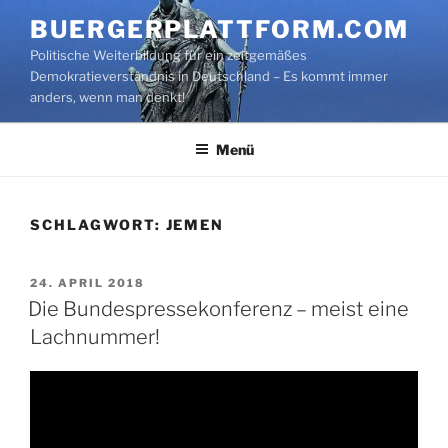
Zum
BUERGERPLATTFORM.COM
Inhalt
Politische Weiterbildung für ein zeitgemäßes
springen
Demokratieverständnis in Deutschland – Es kommt immer
anders, wenn man denkt!
Menü
SCHLAGWORT:
JEMEN
VERÖFFENTLICHT
24. APRIL 2018
AM
Die Bundespressekonferenz – meist eine
Lachnummer!