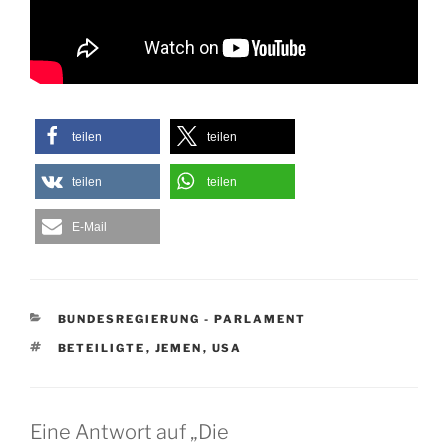
teilen
teilen
teilen
teilen
E-Mail
KATEGORIEN
BUNDESREGIERUNG - PARLAMENT
SCHLAGWÖRTER
BETEILIGTE
,
JEMEN
,
USA
Eine Antwort auf „Die