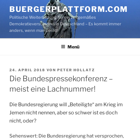
Zum
BUERGERPLATTFORM.COM
Inhalt
Politische Weiterbildung für ein zeitgemäßes
springen
Demokratieverständnis in Deutschland – Es kommt immer
anders, wenn man denkt!
Menü
VERÖFFENTLICHT
24. APRIL 2018
VON
PETER HOLLATZ
AM
Die Bundespressekonferenz –
meist eine Lachnummer!
Die Bundesregierung will „Beteiligte“ am Krieg im
Jemen nicht nennen, aber so schwer ist es doch
nicht, oder?
Sehenswert: Die Bundesregierung hat versprochen,