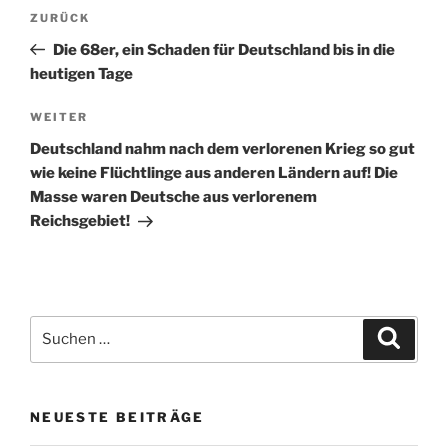
Beitragsnavigation
Vorheriger
ZURÜCK
Beitrag
Die 68er, ein Schaden für Deutschland bis in die
heutigen Tage
Nächster
WEITER
Beitrag
Deutschland nahm nach dem verlorenen Krieg so gut
wie keine Flüchtlinge aus anderen Ländern auf! Die
Masse waren Deutsche aus verlorenem
Reichsgebiet!
Suche
Suche
nach:
NEUESTE BEITRÄGE