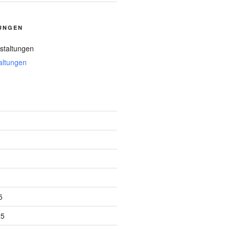
UNGEN
staltungen
altungen
5
25