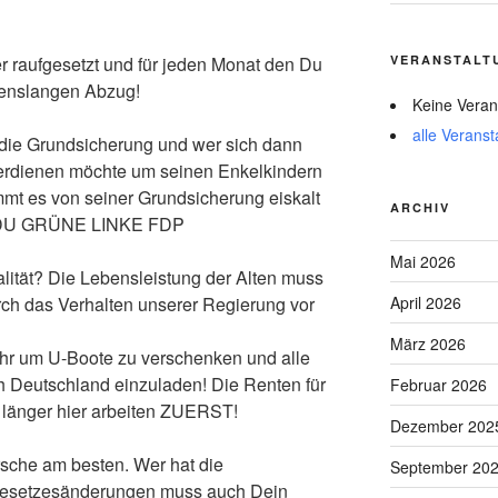
VERANSTALT
er raufgesetzt und für jeden Monat den Du
ebenslangen Abzug!
Keine Veran
alle Veranst
r die Grundsicherung und wer sich dann
verdienen möchte um seinen Enkelkindern
t es von seiner Grundsicherung eiskalt
ARCHIV
CDU GRÜNE LINKE FDP
Mai 2026
lität? Die Lebensleistung der Alten muss
April 2026
rch das Verhalten unserer Regierung vor
März 2026
hr um U-Boote zu verschenken und alle
 Deutschland einzuladen! Die Renten für
Februar 2026
 länger hier arbeiten ZUERST!
Dezember 202
rsche am besten. Wer hat die
September 20
Gesetzesänderungen muss auch Dein