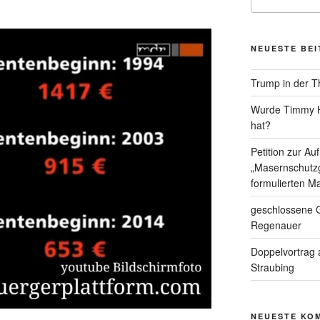
nach:
NEUESTE BE
Trump in der T
Wurde Timmy Ho
hat?
Petition zur A
„Masernschutzg
formulierten Ma
geschlossene G
Regenauer
Doppelvortrag 
Straubing
NEUESTE KO