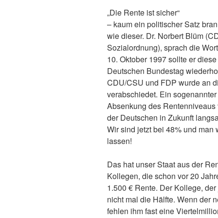
„Die Rente ist sicher“
– kaum ein politischer Satz bran
wie dieser. Dr. Norbert Blüm (C
Sozialordnung), sprach die Wor
10. Oktober 1997 sollte er diese
Deutschen Bundestag wiederhol
CDU/CSU und FDP wurde an die
verabschiedet. Ein sogenannter
Absenkung des Rentenniveaus vo
der Deutschen in Zukunft langs
Wir sind jetzt bei 48% und man w
lassen!
Das hat unser Staat aus der Ren
Kollegen, die schon vor 20 Jah
1.500 € Rente. Der Kollege, der 
nicht mal die Hälfte. Wenn der 
fehlen ihm fast eine Viertelmill