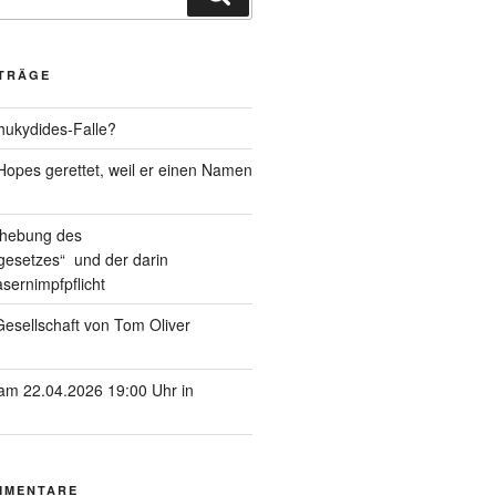
ITRÄGE
hukydides-Falle?
pes gerettet, weil er einen Namen
ufhebung des
esetzes“ und der darin
sernimpfpflicht
esellschaft von Tom Oliver
am 22.04.2026 19:00 Uhr in
MMENTARE