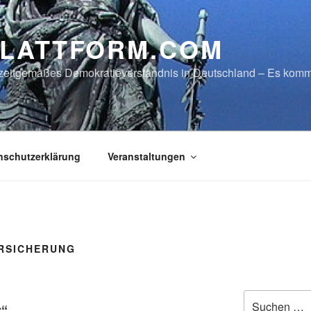
LATTFORM.COM
in zeitgemäßes Demokratieverständnis in Deutschland – Es ko
nschutzerklärung
Veranstaltungen
RSICHERUNG
Suche
r“