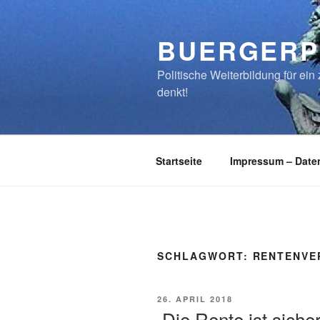
Zum
Inhalt
BUERGERP
springen
Politische Weiterbildung für e
denkt!
Startseite
Impressum – Date
SCHLAGWORT:
RENTENVE
VERÖFFENTLICHT
26. APRIL 2018
AM
„Die Rente ist siche