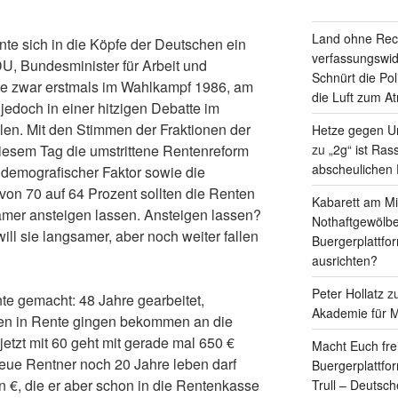
Land ohne Rec
nte sich in die Köpfe der Deutschen ein
verfassungswid
DU, Bundesminister für Arbeit und
Schnürt die Pol
te zwar erstmals im Wahlkampf 1986, am
die Luft zum A
 jedoch in einer hitzigen Debatte im
en. Mit den Stimmen der Fraktionen der
Hetze gegen Un
zu
„2g“ ist Ras
sem Tag die umstrittene Rentenreform
abscheulichen
 demografischer Faktor sowie die
n 70 auf 64 Prozent sollten die Renten
Kabarett am Mit
amer ansteigen lassen. Ansteigen lassen?
Nothaftgewölbe
ill sie langsamer, aber noch weiter fallen
Buergerplattfo
ausrichten?
Peter Hollatz
z
te gemacht: 48 Jahre gearbeitet,
Akademie für M
ren in Rente gingen bekommen an die
jetzt mit 60 geht mit gerade mal 650 €
Macht Euch fre
neue Rentner noch 20 Jahre leben darf
Buergerplattfo
ion €, die er aber schon in die Rentenkasse
Trull – Deutsc