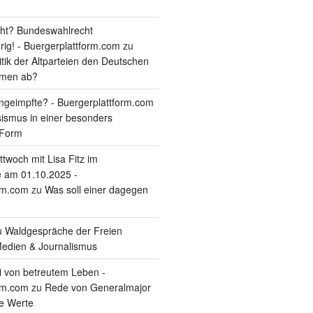
ht? Bundeswahlrecht
rig! - Buergerplattform.com
zu
itik der Altparteien den Deutschen
tmen ab?
geimpfte? - Buergerplattform.com
sismus in einer besonders
 Form
twoch mit Lisa Fitz im
 am 01.10.2025 -
rm.com
zu
Was soll einer dagegen
u
Waldgespräche der Freien
edien & Journalismus
i von betreutem Leben -
rm.com
zu
Rede von Generalmajor
he Werte