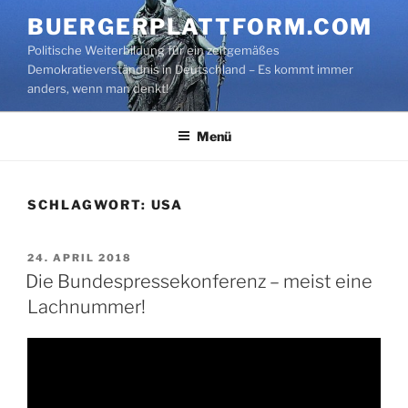
Zum
BUERGERPLATTFORM.COM
Inhalt
Politische Weiterbildung für ein zeitgemäßes
springen
Demokratieverständnis in Deutschland – Es kommt immer
anders, wenn man denkt!
Menü
SCHLAGWORT:
USA
VERÖFFENTLICHT
24. APRIL 2018
AM
Die Bundespressekonferenz – meist eine
Lachnummer!