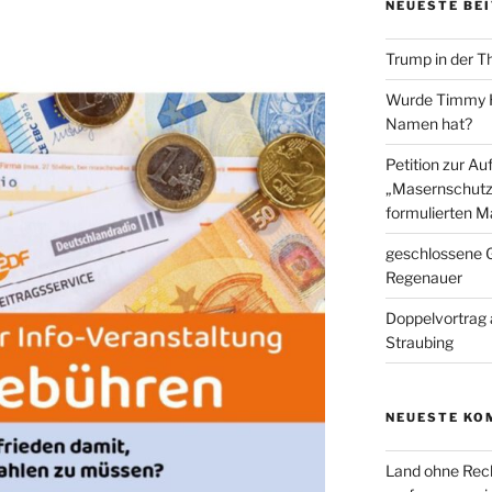
NEUESTE BE
Trump in der T
Wurde Timmy Ho
Namen hat?
Petition zur A
„Masernschutz
formulierten M
geschlossene G
Regenauer
Doppelvortrag 
Straubing
NEUESTE KO
Land ohne Rec