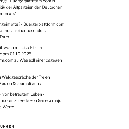
rig! - Buergerplattform.com
zu
itik der Altparteien den Deutschen
tmen ab?
ngeimpfte? - Buergerplattform.com
sismus in einer besonders
 Form
ttwoch mit Lisa Fitz im
e am 01.10.2025 -
orm.com
zu
Was soll einer dagegen
u
Waldgespräche der Freien
Medien & Journalismus
i von betreutem Leben -
orm.com
zu
Rede von Generalmajor
he Werte
TUNGEN