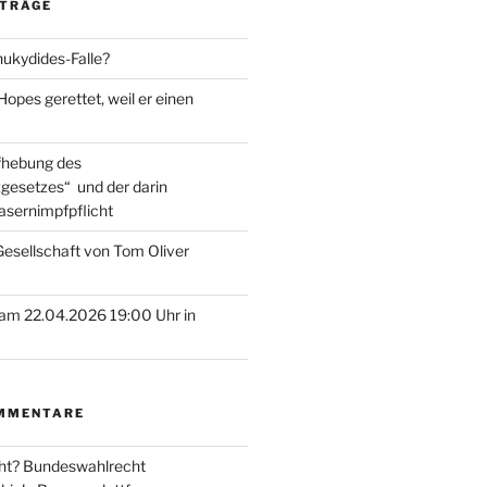
ITRÄGE
hukydides-Falle?
pes gerettet, weil er einen
ufhebung des
gesetzes“ und der darin
asernimpfpflicht
esellschaft von Tom Oliver
am 22.04.2026 19:00 Uhr in
MMENTARE
ht? Bundeswahlrecht