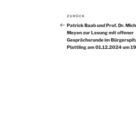
Beitragsnavigation
Vorheriger
ZURÜCK
Beitrag
Patrick Baab und Prof. Dr. Mich
Meyen zur Lesung mit offener
Gesprächsrunde im Bürgerspit
Plattling am 01.12.2024 um 19