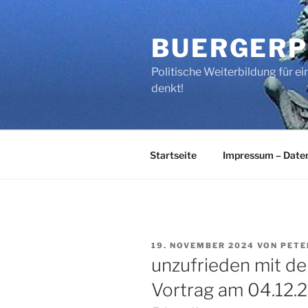
Zum
Inhalt
BUERGERP
springen
Politische Weiterbildung für 
denkt!
Startseite
Impressum – Date
VERÖFFENTLICHT
19. NOVEMBER 2024
VON
PETE
AM
unzufrieden mit d
Vortrag am 04.12.2