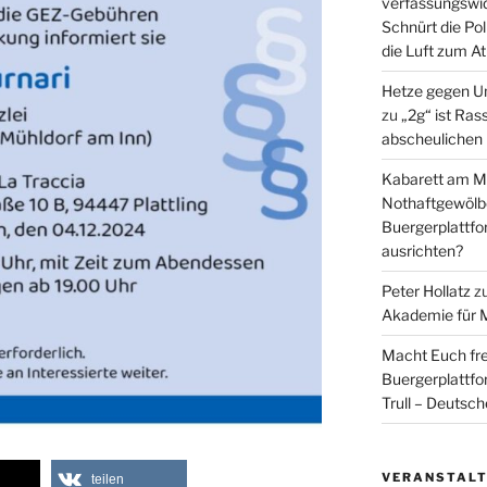
verfassungswid
Schnürt die Pol
die Luft zum A
Hetze gegen U
zu
„2g“ ist Ras
abscheulichen
Kabarett am Mi
Nothaftgewölb
Buergerplattf
ausrichten?
Peter Hollatz
z
Akademie für 
Macht Euch fre
Buergerplattf
Trull – Deutsc
VERANSTAL
teilen