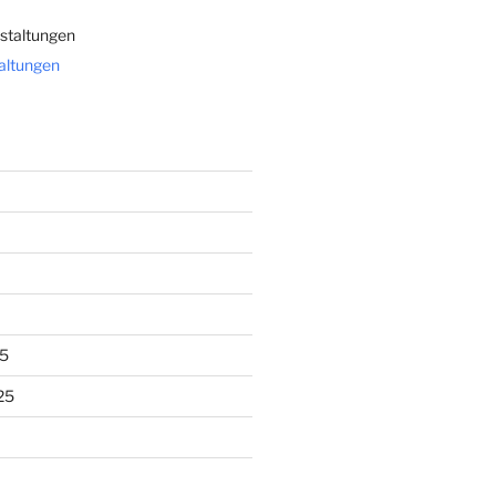
staltungen
taltungen
5
25