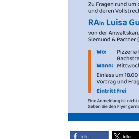
teilen
teilen