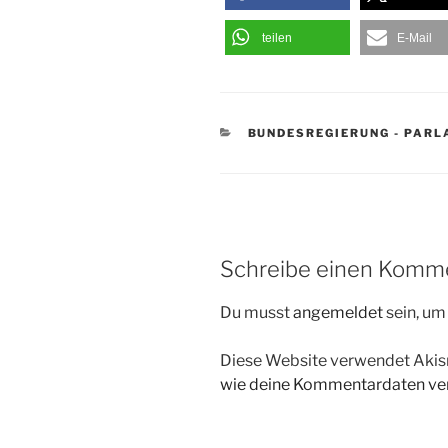
teilen
E-Mail
KATEGORIEN
BUNDESREGIERUNG - PAR
Schreibe einen Komm
Du musst
angemeldet
sein, u
Diese Website verwendet Akis
wie deine Kommentardaten ver