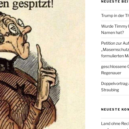
NEUESTE BE
Trump in der T
Wurde Timmy Ho
Namen hat?
Petition zur A
„Masernschutz
formulierten M
geschlossene G
Regenauer
Doppelvortrag 
Straubing
NEUESTE KO
Land ohne Rec