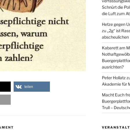
verfassungswid
Schnürt die Pol
die Luft zum A
Hetze gegen U
zu
„2g“ ist Ras
abscheulichen
Kabarett am Mi
Nothaftgewölb
Buergerplattf
ausrichten?
Peter Hollatz
z
Akademie für 
teilen
Macht Euch fre
Buergerplattf
Trull – Deutsc
LAMENT
VERANSTAL