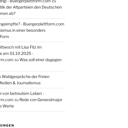
rig! - Buergerplattform.com
zu
itik der Altparteien den Deutschen
tmen ab?
ngeimpfte? - Buergerplattform.com
sismus in einer besonders
 Form
ttwoch mit Lisa Fitz im
e am 01.10.2025 -
orm.com
zu
Was soll einer dagegen
u
Waldgespräche der Freien
Medien & Journalismus
i von betreutem Leben -
orm.com
zu
Rede von Generalmajor
he Werte
TUNGEN