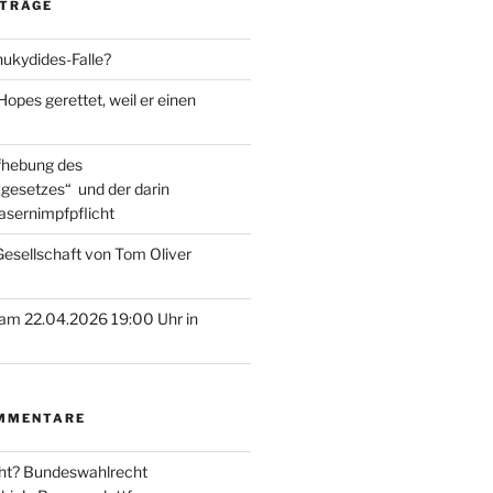
ITRÄGE
hukydides-Falle?
pes gerettet, weil er einen
ufhebung des
gesetzes“ und der darin
asernimpfpflicht
esellschaft von Tom Oliver
am 22.04.2026 19:00 Uhr in
MMENTARE
ht? Bundeswahlrecht