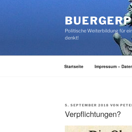
Zum
Inhalt
BUERGERP
springen
Politische Weiterbildung für 
denkt!
Startseite
Impressum – Date
VERÖFFENTLICHT
5. SEPTEMBER 2018
VON
PETE
AM
Verpflichtungen?