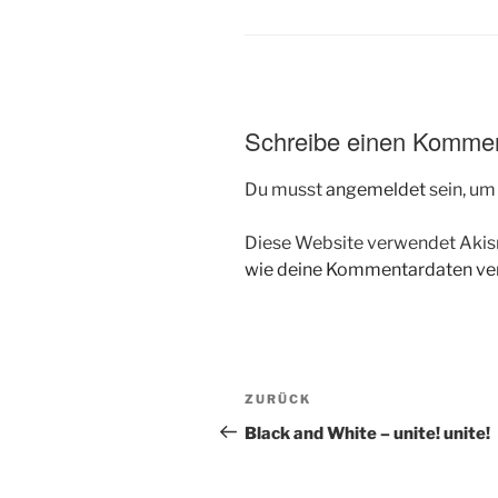
Schreibe einen Komme
Du musst
angemeldet
sein, u
Diese Website verwendet Akis
wie deine Kommentardaten ver
Beitragsnavigation
Vorheriger
ZURÜCK
Beitrag
Black and White – unite! unite!