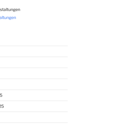
staltungen
taltungen
5
25