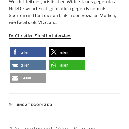
Werdet Teil des juristischen Widerstands gegen das
NetzDG wehrt Euch gerichtlich gegen Facebook-
Sperren und teilt diesen Link in den Sozialen Medien,
wie Facebook, VK.com…
Dr. Christian Stahl im Interview
teilen
teilen
teilen
teilen
E-Mail
KATEGORIEN
UNCATEGORIZED