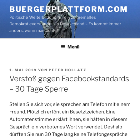
Zum
BUERGERPLATTFORM.COM
Inhalt
Politische Weiterbildung für ein zeitgemäßes
springen
Demokratieverständnis in Deutschland – Es kommt immer
anders, wenn man denkt!
Menü
VERÖFFENTLICHT
1. MAI 2018
VON
PETER HOLLATZ
AM
Verstoß gegen Facebookstandards
– 30 Tage Sperre
Stellen Sie sich vor, sie sprechen am Telefon mit einem
Freund. Plötzlich ertönt ein Besetztzeichen. Eine
Automatenstimme erklärt ihnen, sie hätten in diesem
Gespräch ein verbotenes Wort verwendet. Deshalb
dürften Sie nun 30 Tage lang keine Telefongespräche