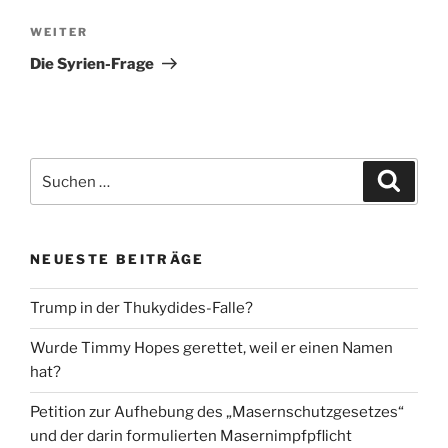
Nächster
WEITER
Beitrag
Die Syrien-Frage
Suche
Suche
nach:
NEUESTE BEITRÄGE
Trump in der Thukydides-Falle?
Wurde Timmy Hopes gerettet, weil er einen Namen
hat?
Petition zur Aufhebung des „Masernschutzgesetzes“
und der darin formulierten Masernimpfpflicht