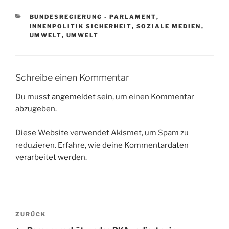
KATEGORIEN
BUNDESREGIERUNG - PARLAMENT
,
INNENPOLITIK SICHERHEIT
,
SOZIALE MEDIEN
,
UMWELT
,
UMWELT
Schreibe einen Kommentar
Du musst
angemeldet
sein, um einen Kommentar
abzugeben.
Diese Website verwendet Akismet, um Spam zu
reduzieren.
Erfahre, wie deine Kommentardaten
verarbeitet werden.
Beitragsnavigation
Vorheriger
ZURÜCK
Beitrag