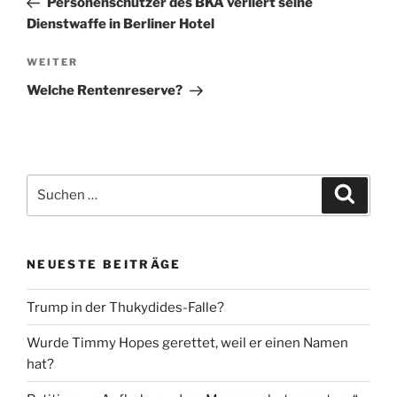
Personenschützer des BKA verliert seine
Dienstwaffe in Berliner Hotel
Nächster
WEITER
Beitrag
Welche Rentenreserve?
Suche
Suche
nach:
NEUESTE BEITRÄGE
Trump in der Thukydides-Falle?
Wurde Timmy Hopes gerettet, weil er einen Namen
hat?