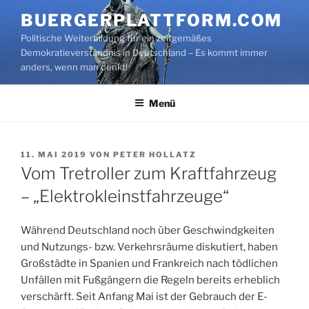
Zum
BUERGERPLATTFORM.COM
Inhalt
Politische Weiterbildung für ein zeitgemäßes
springen
Demokratieverständnis in Deutschland – Es kommt immer
anders, wenn man denkt!
Menü
VERÖFFENTLICHT
11. MAI 2019
VON
PETER HOLLATZ
AM
Vom Tretroller zum Kraftfahrzeug
– „Elektrokleinstfahrzeuge“
Während Deutschland noch über Geschwindgkeiten
und Nutzungs- bzw. Verkehrsräume diskutiert, haben
Großstädte in Spanien und Frankreich nach tödlichen
Unfällen mit Fußgängern die Regeln bereits erheblich
verschärft. Seit Anfang Mai ist der Gebrauch der E-