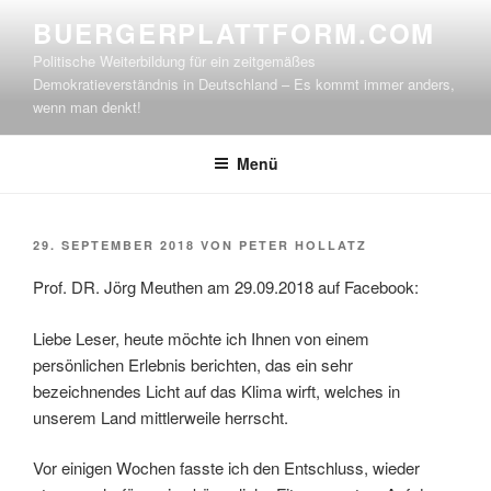
Zum
BUERGERPLATTFORM.COM
Inhalt
Politische Weiterbildung für ein zeitgemäßes
springen
Demokratieverständnis in Deutschland – Es kommt immer anders,
wenn man denkt!
Menü
VERÖFFENTLICHT
29. SEPTEMBER 2018
VON
PETER HOLLATZ
AM
Prof. DR. Jörg Meuthen am 29.09.2018 auf Facebook:
Liebe Leser, heute möchte ich Ihnen von einem
persönlichen Erlebnis berichten, das ein sehr
bezeichnendes Licht auf das Klima wirft, welches in
unserem Land mittlerweile herrscht.
Vor einigen Wochen fasste ich den Entschluss, wieder