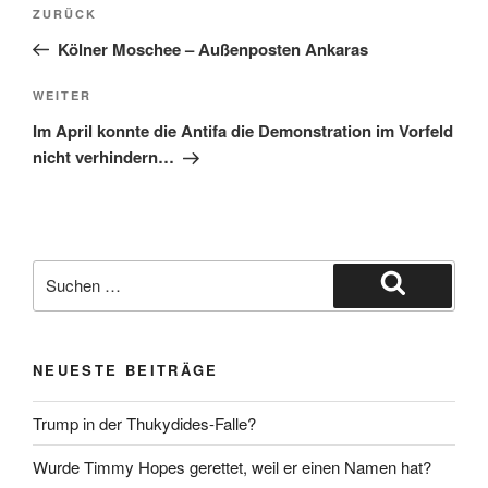
Beitragsnavigation
Vorheriger
ZURÜCK
Beitrag
Kölner Moschee – Außenposten Ankaras
Nächster
WEITER
Beitrag
Im April konnte die Antifa die Demonstration im Vorfeld
nicht verhindern…
Suche
nach:
Suchen
NEUESTE BEITRÄGE
Trump in der Thukydides-Falle?
Wurde Timmy Hopes gerettet, weil er einen Namen hat?