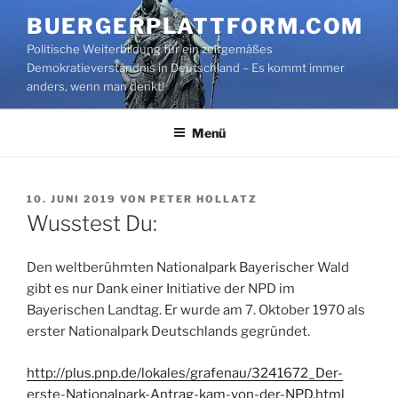
Zum
BUERGERPLATTFORM.COM
Inhalt
Politische Weiterbildung für ein zeitgemäßes
springen
Demokratieverständnis in Deutschland – Es kommt immer
anders, wenn man denkt!
Menü
VERÖFFENTLICHT
10. JUNI 2019
VON
PETER HOLLATZ
AM
Wusstest Du:
Den weltberühmten Nationalpark Bayerischer Wald
gibt es nur Dank einer Initiative der NPD im
Bayerischen Landtag. Er wurde am 7. Oktober 1970 als
erster Nationalpark Deutschlands gegründet.
http://plus.pnp.de/lokales/grafenau/3241672_Der-
erste-Nationalpark-Antrag-kam-von-der-NPD.html