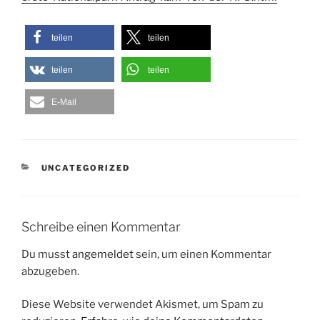
teilen
teilen
teilen
teilen
E-Mail
KATEGORIEN
UNCATEGORIZED
Schreibe einen Kommentar
Du musst
angemeldet
sein, um einen Kommentar
abzugeben.
Diese Website verwendet Akismet, um Spam zu