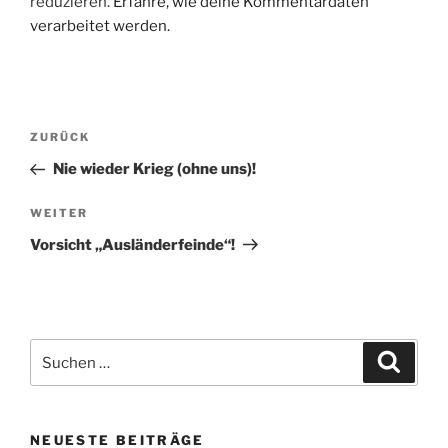
reduzieren.
Erfahre, wie deine Kommentardaten
verarbeitet werden.
Beitragsnavigation
Vorheriger
ZURÜCK
Beitrag
Nie wieder Krieg (ohne uns)!
Nächster
WEITER
Beitrag
Vorsicht „Ausländerfeinde“!
Suche
Suche
nach:
NEUESTE BEITRÄGE