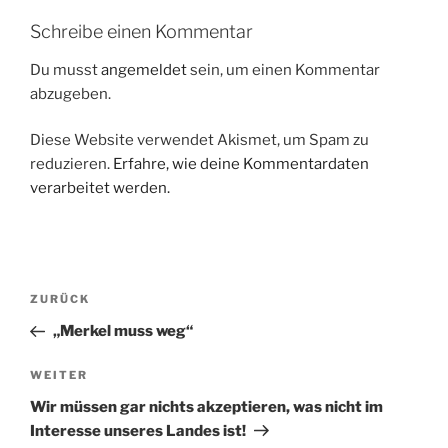
Schreibe einen Kommentar
Du musst
angemeldet
sein, um einen Kommentar
abzugeben.
Diese Website verwendet Akismet, um Spam zu
reduzieren.
Erfahre, wie deine Kommentardaten
verarbeitet werden.
Beitragsnavigation
Vorheriger
ZURÜCK
Beitrag
„Merkel muss weg“
Nächster
WEITER
Beitrag
Wir müssen gar nichts akzeptieren, was nicht im
Interesse unseres Landes ist!