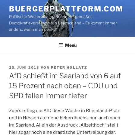
Zum
BUERGERPLATTFORM.COM
Inhalt
Politische Weiterbildung für ein zeitgemäßes
springen
Demokratieverständnis in Deutschland – Es kommt immer
anders, wenn man denkt!
Menü
VERÖFFENTLICHT
23. JUNI 2018
VON
PETER HOLLATZ
AM
AfD schießt im Saarland von 6 auf
15 Prozent nach oben – CDU und
SPD fallen immer tiefer
Zuerst stieg die AfD diese Woche in Rheinland-Pfalz
und in Hessen auf neue Rekordhochs, nun auch noch
im Saarland. Allein der Ausdruck „Allzeithoch“ stellt
hier sogar noch eine drastische Untertreibung dar.