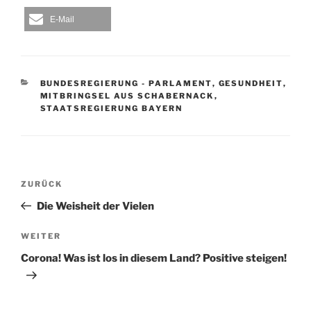
E-Mail
KATEGORIEN
BUNDESREGIERUNG - PARLAMENT
,
GESUNDHEIT
,
MITBRINGSEL AUS SCHABERNACK
,
STAATSREGIERUNG BAYERN
Beitragsnavigation
Vorheriger
ZURÜCK
Beitrag
Die Weisheit der Vielen
Nächster
WEITER
Beitrag
Corona! Was ist los in diesem Land? Positive steigen!