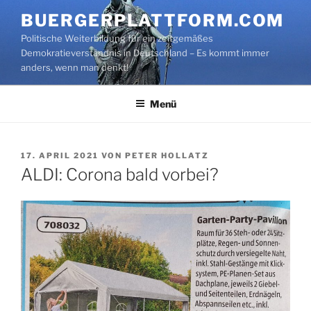
Zum
BUERGERPLATTFORM.COM
Inhalt
Politische Weiterbildung für ein zeitgemäßes
springen
Demokratieverständnis in Deutschland – Es kommt immer
anders, wenn man denkt!
Menü
VERÖFFENTLICHT
17. APRIL 2021
VON
PETER HOLLATZ
AM
ALDI: Corona bald vorbei?