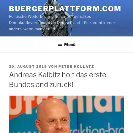
Zum
BUERGERPLATTFORM.COM
Inhalt
Politische Weiterbildung für ein zeitgemäßes
springen
Demokratieverständnis in Deutschland – Es kommt immer
anders, wenn man denkt!
Menü
VERÖFFENTLICHT
30. AUGUST 2019
VON
PETER HOLLATZ
AM
Andreas Kalbitz holt das erste
Bundesland zurück!