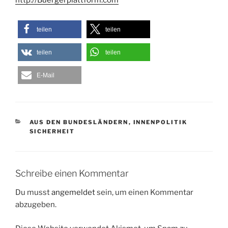
http://Buergerplattform.com
teilen
teilen
teilen
teilen
E-Mail
KATEGORIEN
AUS DEN BUNDESLÄNDERN
,
INNENPOLITIK
SICHERHEIT
Schreibe einen Kommentar
Du musst
angemeldet
sein, um einen Kommentar
abzugeben.