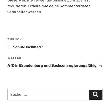
Diese Website verwendet Akismet, um Spam zu
reduzieren.
Erfahre, wie deine Kommentardaten
verarbeitet werden.
Beitragsnavigation
Vorheriger
ZURÜCK
Beitrag
Schul-Dschihad?
Nächster
WEITER
Beitrag
AfD in Brandenburg und Sachsen regierungsfähig
Suche
Suche
nach: