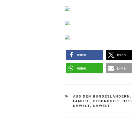
teilen
teilen
teilen
E-Mail
KATEGORIEN
AUS DEN BUNDESLÄNDERN
FAMILIE
,
GESUNDHEIT
,
HTTP
UMWELT
,
UMWELT