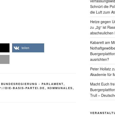
verfassungswid
Schnürt die Pol
die Luft zum A
Hetze gegen Un
zu
„2g“ ist Ras
abscheulichen
Kabarett am Mit
Nothaftgewölbe
teilen
Buergerplattfo
ausrichten?
Peter Hollatz
z
Akademie für M
Macht Euch fre
,
BUNDESREGIERUNG - PARLAMENT
,
://DIE-BASIS-PARTEI.DE
,
KOMMUNALES
,
Buergerplattfo
Trull – Deutsc
VERANSTALT