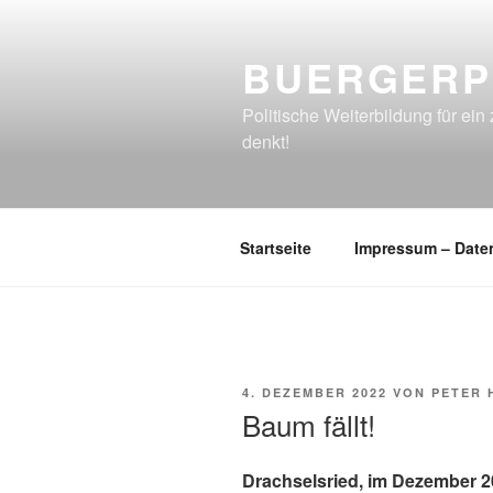
Zum
Inhalt
BUERGERP
springen
Politische Weiterbildung für e
denkt!
Startseite
Impressum – Date
VERÖFFENTLICHT
4. DEZEMBER 2022
VON
PETER 
AM
Baum fällt!
Drachselsried, im Dezember 