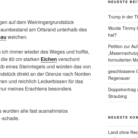
NEUESTE BE
Trump in der T
ägen auf dem Weiningergrundstück
Wurde Timmy Ho
Baumbestand am Ortsrand unterhalb des
hat?
au
weichen.
Petition zur A
m ich immer wieder des Weges und hoffte,
„Masernschutzg
 die 80 cm starken
Eichen
verschont
formulierten Ma
alb eines Steinriegels und würden das von
geschlossene G
ndstück direkt an der Grenze nach Norden
Regenauer
n und reichlich Leckerbissen für das
 nur meines Erachtens besonders
Doppelvortrag 
Straubing
es wurden alle fast ausnahmslos
 -schade.
NEUESTE KO
Land ohne Rec