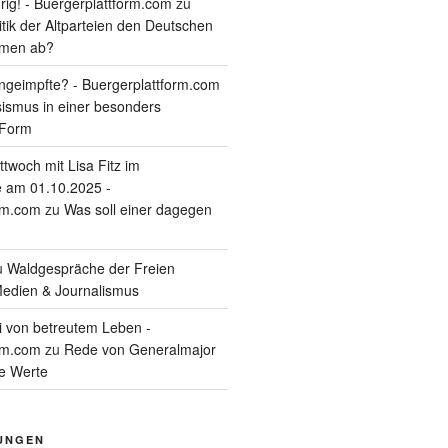
rig! - Buergerplattform.com
zu
itik der Altparteien den Deutschen
tmen ab?
geimpfte? - Buergerplattform.com
sismus in einer besonders
 Form
twoch mit Lisa Fitz im
 am 01.10.2025 -
rm.com
zu
Was soll einer dagegen
u
Waldgespräche der Freien
edien & Journalismus
i von betreutem Leben -
rm.com
zu
Rede von Generalmajor
he Werte
UNGEN