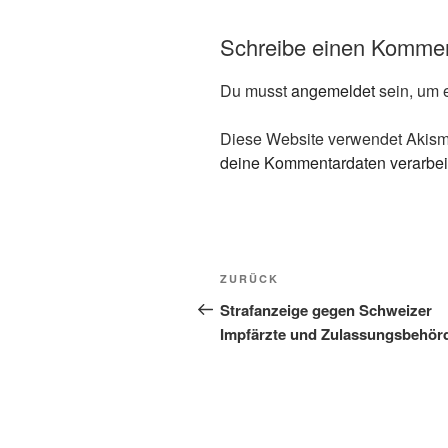
Schreibe einen Komme
Du musst
angemeldet
sein, um 
Diese Website verwendet Akism
deine Kommentardaten verarbei
Beitragsnavigation
Vorheriger
ZURÜCK
Beitrag
Strafanzeige gegen Schweizer
Impfärzte und Zulassungsbehör