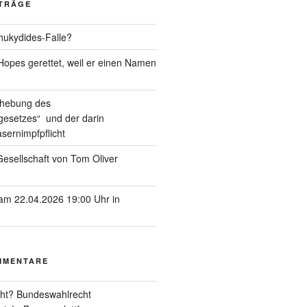
ITRÄGE
hukydides-Falle?
pes gerettet, weil er einen Namen
ufhebung des
esetzes“ und der darin
sernimpfpflicht
esellschaft von Tom Oliver
am 22.04.2026 19:00 Uhr in
MMENTARE
ht? Bundeswahlrecht