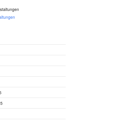
staltungen
altungen
5
25