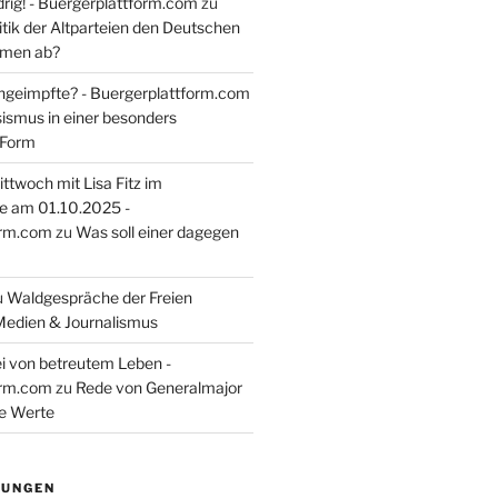
rig! - Buergerplattform.com
zu
itik der Altparteien den Deutschen
tmen ab?
ngeimpfte? - Buergerplattform.com
sismus in einer besonders
 Form
ttwoch mit Lisa Fitz im
e am 01.10.2025 -
orm.com
zu
Was soll einer dagegen
u
Waldgespräche der Freien
Medien & Journalismus
i von betreutem Leben -
orm.com
zu
Rede von Generalmajor
he Werte
TUNGEN