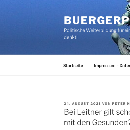
Zum
Inhalt
BUERGERP
springen
Politische Weiterbildung für 
denkt!
Startseite
Impressum – Date
VERÖFFENTLICHT
24. AUGUST 2021
VON
PETER 
AM
Bei Leitner gilt sch
mit den Gesunden