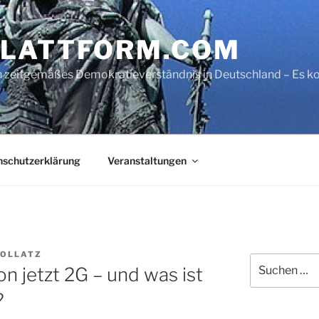
LATTFORM.COM
ein zeitgemäßes Demokratieverständnis in Deutschland – Es
nschutzerklärung
Veranstaltungen
HOLLATZ
Suche
on jetzt 2G – und was ist
nach:
?