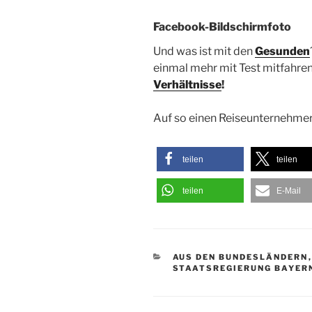
Facebook-Bildschirmfoto
Und was ist mit den
Gesunden
einmal mehr mit Test mitfahren
Verhältnisse
!
Auf so einen Reiseunternehmer
teilen
teilen
teilen
E-Mail
KATEGORIEN
AUS DEN BUNDESLÄNDERN
STAATSREGIERUNG BAYER