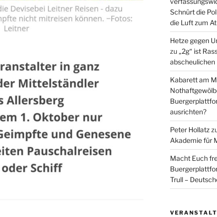
verfassungswid
Schnürt die Pol
die Luft zum A
Hetze gegen U
zu
„2g“ ist Ras
abscheulichen
Kabarett am Mi
Nothaftgewölb
Buergerplattf
ausrichten?
Peter Hollatz
z
Akademie für 
Macht Euch fre
Buergerplattf
Trull – Deutsc
VERANSTAL