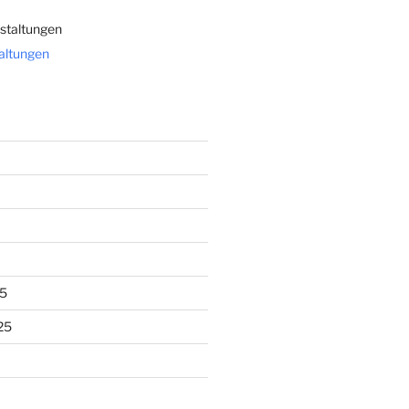
staltungen
taltungen
5
25