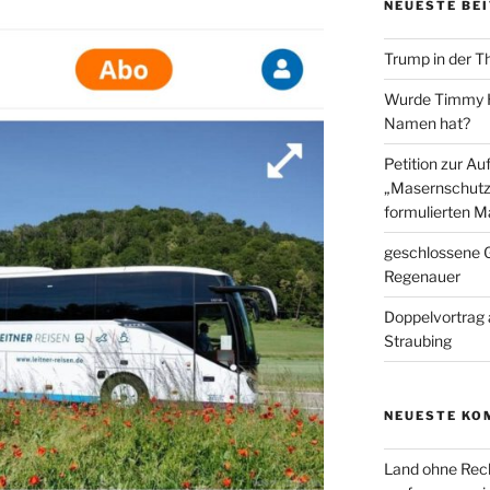
NEUESTE BE
Trump in der T
Wurde Timmy Ho
Namen hat?
Petition zur A
„Masernschutz
formulierten M
geschlossene G
Regenauer
Doppelvortrag 
Straubing
NEUESTE KO
Land ohne Rec