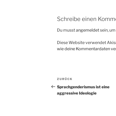
Schreibe einen Komm
Du musst
angemeldet
sein, u
Diese Website verwendet Akis
wie deine Kommentardaten ver
Beitragsnavigation
Vorheriger
ZURÜCK
Beitrag
Sprachgenderismus ist eine
aggressive Ideologie