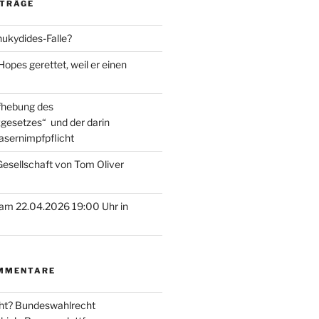
ITRÄGE
hukydides-Falle?
pes gerettet, weil er einen
ufhebung des
gesetzes“ und der darin
asernimpfpflicht
esellschaft von Tom Oliver
am 22.04.2026 19:00 Uhr in
MMENTARE
ht? Bundeswahlrecht