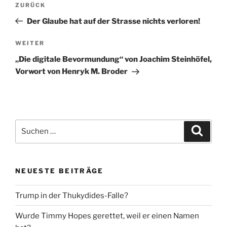
Vorheriger
ZURÜCK
Beitrag
Der Glaube hat auf der Strasse nichts verloren!
Nächster
WEITER
Beitrag
„Die digitale Bevormundung“ von Joachim Steinhöfel,
Vorwort von Henryk M. Broder
Suche
Suche
nach:
NEUESTE BEITRÄGE
Trump in der Thukydides-Falle?
Wurde Timmy Hopes gerettet, weil er einen Namen