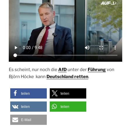
Es scheint, nur noch die
AfD
unter der
Führung
von
Björn Höcke kann
Deutschland retten
.
teilen
teilen
teilen
teilen
E-Mail