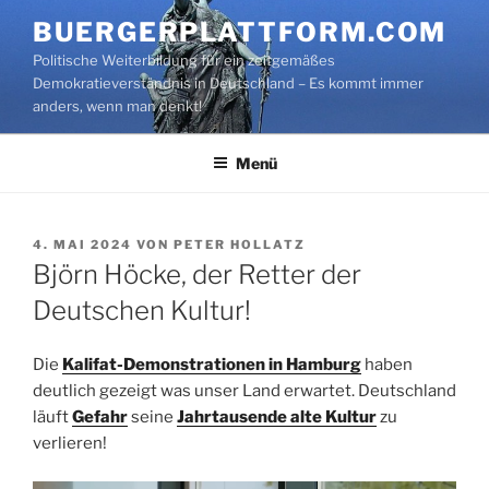
Zum
BUERGERPLATTFORM.COM
Inhalt
Politische Weiterbildung für ein zeitgemäßes
springen
Demokratieverständnis in Deutschland – Es kommt immer
anders, wenn man denkt!
Menü
VERÖFFENTLICHT
4. MAI 2024
VON
PETER HOLLATZ
AM
Björn Höcke, der Retter der
Deutschen Kultur!
Die
Kalifat-Demonstrationen in Hamburg
haben
deutlich gezeigt was unser Land erwartet. Deutschland
läuft
Gefahr
seine
Jahrtausende alte Kultur
zu
verlieren!