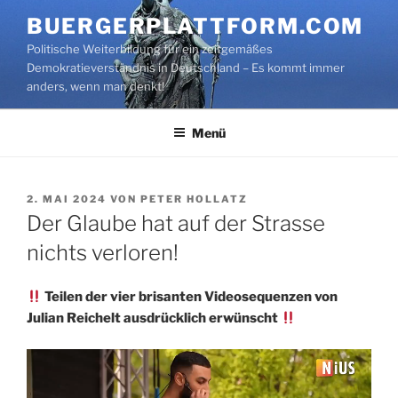
Zum
BUERGERPLATTFORM.COM
Inhalt
Politische Weiterbildung für ein zeitgemäßes
springen
Demokratieverständnis in Deutschland – Es kommt immer
anders, wenn man denkt!
Menü
VERÖFFENTLICHT
2. MAI 2024
VON
PETER HOLLATZ
AM
Der Glaube hat auf der Strasse
nichts verloren!
Teilen der vier brisanten Videosequenzen von
Julian Reichelt ausdrücklich erwünscht