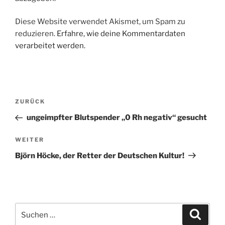
Diese Website verwendet Akismet, um Spam zu
reduzieren.
Erfahre, wie deine Kommentardaten
verarbeitet werden.
Beitragsnavigation
Vorheriger
ZURÜCK
Beitrag
ungeimpfter Blutspender „0 Rh negativ“ gesucht
Nächster
WEITER
Beitrag
Björn Höcke, der Retter der Deutschen Kultur!
Suche
Suche
nach: