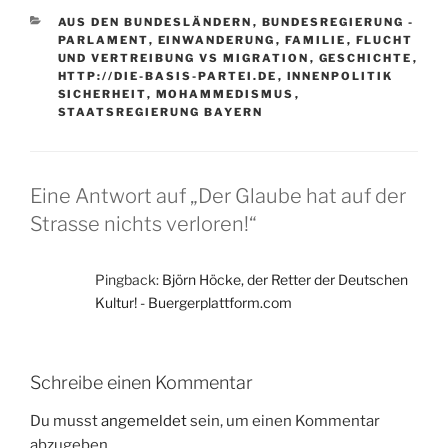
KATEGORIEN
AUS DEN BUNDESLÄNDERN
,
BUNDESREGIERUNG -
PARLAMENT
,
EINWANDERUNG
,
FAMILIE
,
FLUCHT
UND VERTREIBUNG VS MIGRATION
,
GESCHICHTE
,
HTTP://DIE-BASIS-PARTEI.DE
,
INNENPOLITIK
SICHERHEIT
,
MOHAMMEDISMUS
,
STAATSREGIERUNG BAYERN
Eine Antwort auf „Der Glaube hat auf der
Strasse nichts verloren!“
Pingback:
Björn Höcke, der Retter der Deutschen
Kultur! - Buergerplattform.com
Schreibe einen Kommentar
Du musst
angemeldet
sein, um einen Kommentar
abzugeben.