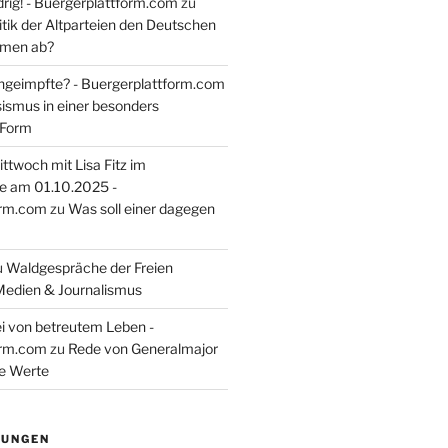
rig! - Buergerplattform.com
zu
itik der Altparteien den Deutschen
tmen ab?
ngeimpfte? - Buergerplattform.com
sismus in einer besonders
 Form
ttwoch mit Lisa Fitz im
e am 01.10.2025 -
orm.com
zu
Was soll einer dagegen
u
Waldgespräche der Freien
Medien & Journalismus
i von betreutem Leben -
orm.com
zu
Rede von Generalmajor
he Werte
TUNGEN