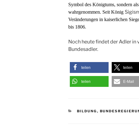
Symbol des Königtums, sondern al
Sigis
wahrgenommen.
Seit König
Veränderungen in kaiserlichen Sie
.
bis 1806
Noch heute findet der Adler i
Bundesadler.
teilen
teilen
teilen
E-Mail
KATEGORIEN
BILDUNG
,
BUNDESREGIERU