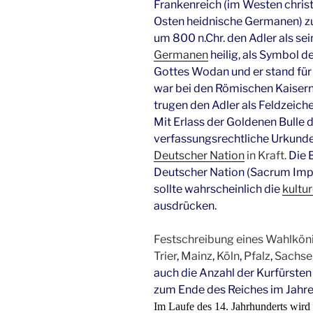
Frankenreich (im Westen chris
Osten heidnische Germanen) zur
um 800 n.Chr. den Adler als se
Germanen
heilig, als Symbol d
Gottes Wodan und er stand für
war bei den Römischen Kaisern
trugen den Adler als Feldzeiche
Mit Erlass der Goldenen Bulle dur
verfassungsrechtliche Urkund
Deutscher Nation
in Kraft.
Die 
Deutscher Nation (Sacrum Im
sollte wahrscheinlich die
kultur
ausdrücken.
Festschreibung eines Wahlköni
Trier
,
Mainz
,
Köln
,
Pfalz
,
Sachse
auch die Anzahl der Kurfürsten 
zum Ende des Reiches im Jahre
Im Laufe des 14. Jahrhunderts wird 