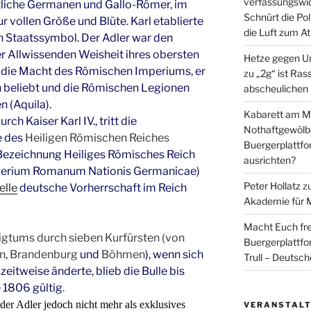
verfassungswid
tliche Germanen und Gallo-Römer, im
Schnürt die Pol
 vollen Größe und Blüte. Karl etablierte
die Luft zum A
in Staatssymbol. Der Adler war den
er Allwissenden Weisheit ihres obersten
Hetze gegen U
 die Macht des Römischen Imperiums, er
zu
„2g“ ist Ras
 beliebt und die Römischen Legionen
abscheulichen
n (Aquila).
Kabarett am Mi
ch Kaiser Karl IV., tritt die
Nothaftgewölb
e des
Heiligen Römischen Reiches
Buergerplattf
Bezeichnung Heiliges Römisches Reich
ausrichten?
perium Romanum Nationis Germanicae)
Peter Hollatz
z
elle
deutsche Vorherrschaft im Reich
Akademie für 
Macht Euch fre
gtums durch sieben Kurfürsten (von
Buergerplattf
n
,
Brandenburg
und
Böhmen
), wenn sich
Trull – Deutsc
zeitweise änderte, blieb die Bulle bis
 1806 gültig
.
der Adler jedoch nicht mehr als exklusives
VERANSTAL