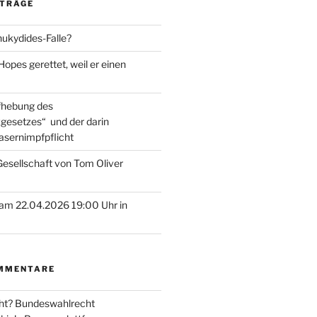
ITRÄGE
hukydides-Falle?
pes gerettet, weil er einen
ufhebung des
gesetzes“ und der darin
asernimpfpflicht
esellschaft von Tom Oliver
am 22.04.2026 19:00 Uhr in
MMENTARE
ht? Bundeswahlrecht