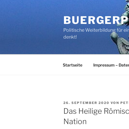
Zum
Inhalt
BUERGERP
springen
Politische Weiterbildung für 
denkt!
Startseite
Impressum – Date
VERÖFFENTLICHT
26. SEPTEMBER 2020
VON
PET
AM
Das Heilige Römis
Nation