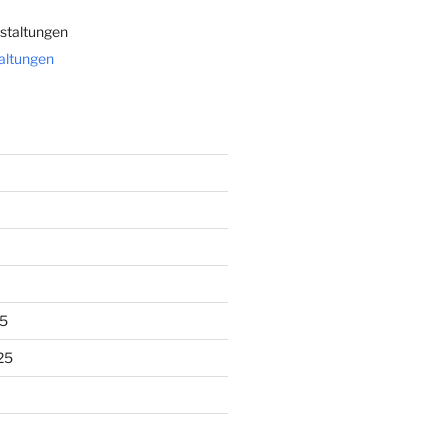
staltungen
taltungen
5
25