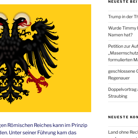
NEUESTE BE
Trump in der T
Wurde Timmy Ho
Namen hat?
Petition zur A
„Masernschutz
formulierten M
geschlossene G
Regenauer
Doppelvortrag 
Straubing
NEUESTE KO
ligen Römischen Reiches kann im Prinzip
Land ohne Rec
en. Unter seiner Führung kam das