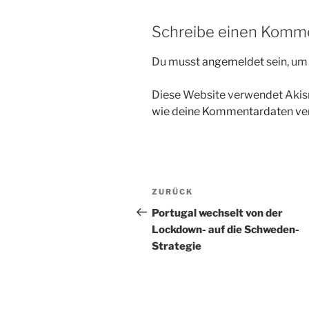
Schreibe einen Komm
Du musst
angemeldet
sein, u
Diese Website verwendet Akis
wie deine Kommentardaten ver
Beitragsnavigation
Vorheriger
ZURÜCK
Beitrag
Portugal wechselt von der
Lockdown- auf die Schweden-
Strategie