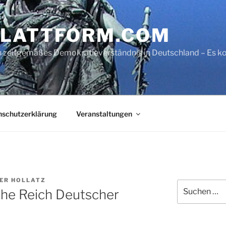
LATTFORM.COM
ein zeitgemäßes Demokratieverständnis in Deutschland – Es
nschutzerklärung
Veranstaltungen
ER HOLLATZ
Suche
che Reich Deutscher
nach: