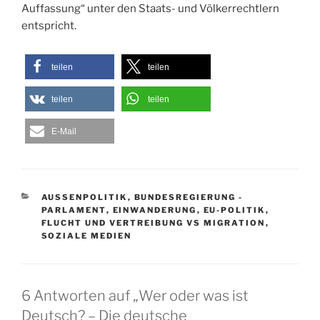
Auffassung“ unter den Staats- und Völkerrechtlern
entspricht.
teilen
teilen
teilen
teilen
E-Mail
KATEGORIEN
AUSSENPOLITIK
,
BUNDESREGIERUNG -
PARLAMENT
,
EINWANDERUNG
,
EU-POLITIK
,
FLUCHT UND VERTREIBUNG VS MIGRATION
,
SOZIALE MEDIEN
6 Antworten auf „Wer oder was ist
Deutsch? – Die deutsche