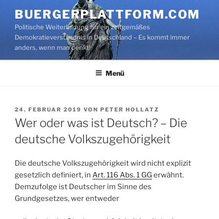
Zum
BUERGERPLATTFORM.COM
Inhalt
Politische Weiterbildung für ein zeitgemäßes
springen
Demokratieverständnis in Deutschland – Es kommt immer
anders, wenn man denkt!
Menü
VERÖFFENTLICHT
24. FEBRUAR 2019
VON
PETER HOLLATZ
AM
Wer oder was ist Deutsch? – Die
deutsche Volkszugehörigkeit
Die deutsche Volkszugehörigkeit wird nicht explizit
gesetzlich definiert, in
Art. 116 Abs. 1 GG
erwähnt.
Demzufolge ist Deutscher im Sinne des
Grundgesetzes, wer entweder