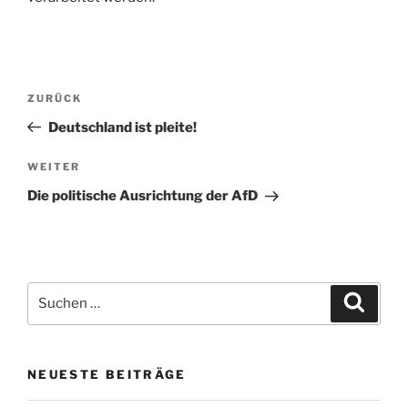
Beitragsnavigation
Vorheriger
ZURÜCK
Beitrag
Deutschland ist pleite!
Nächster
WEITER
Beitrag
Die politische Ausrichtung der AfD
Suche
Suche
nach:
NEUESTE BEITRÄGE