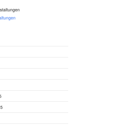
staltungen
altungen
5
25