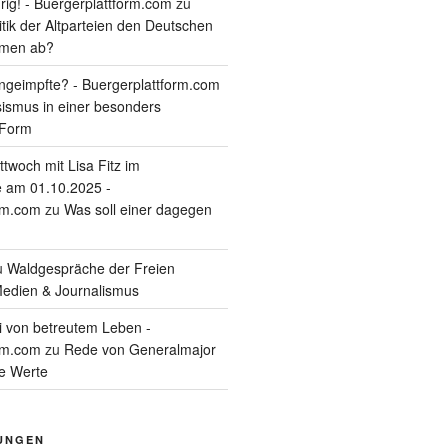
rig! - Buergerplattform.com
zu
itik der Altparteien den Deutschen
tmen ab?
geimpfte? - Buergerplattform.com
sismus in einer besonders
 Form
twoch mit Lisa Fitz im
 am 01.10.2025 -
rm.com
zu
Was soll einer dagegen
u
Waldgespräche der Freien
edien & Journalismus
i von betreutem Leben -
rm.com
zu
Rede von Generalmajor
he Werte
UNGEN