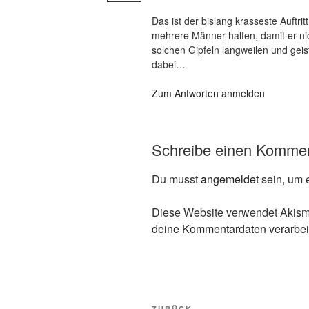
Das ist der bislang krasseste Auftr
mehrere Männer halten, damit er nic
solchen Gipfeln langweilen und geist
dabei…
Zum Antworten anmelden
Schreibe einen Komme
Du musst
angemeldet
sein, um 
Diese Website verwendet Akism
deine Kommentardaten verarbei
Beitragsnavigation
ZURÜCK