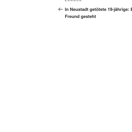
Vorheriger
Beitrag
In Neustadt getötete 19-jährige: 
Freund gesteht