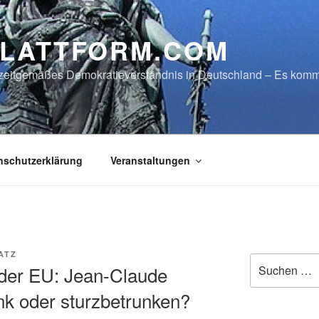
LATTFORM.COM
in zeitgemäßes Demokratieverständnis in Deutschland – Es ko
nschutzerklärung
Veranstaltungen
ATZ
Suche
der EU: Jean-Claude
nach:
nk oder sturzbetrunken?