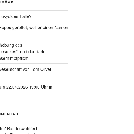
ITRÄGE
hukydides-Falle?
pes gerettet, weil er einen Namen
ufhebung des
esetzes“ und der darin
sernimpfpflicht
esellschaft von Tom Oliver
am 22.04.2026 19:00 Uhr in
MMENTARE
ht? Bundeswahlrecht