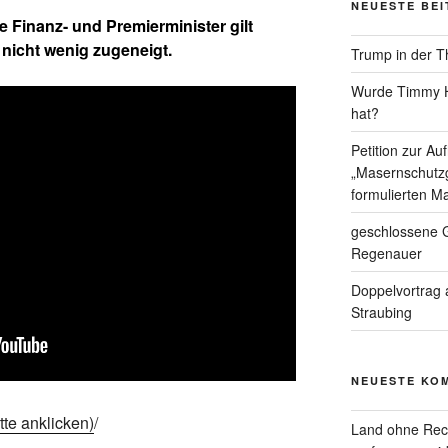
NEUESTE BE
 Finanz- und Premierminister gilt
nicht wenig zugeneigt.
Trump in der T
Wurde Timmy Ho
hat?
Petition zur A
„Masernschutzg
formulierten Ma
geschlossene G
Regenauer
Doppelvortrag 
Straubing
NEUESTE KO
tte anklicken)
/
Land ohne Rec