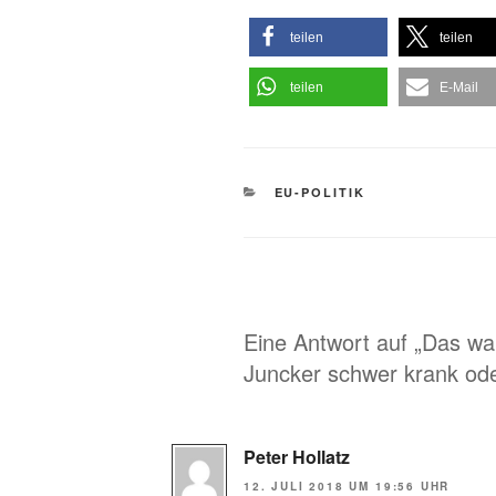
teilen
teilen
teilen
E-Mail
KATEGORIEN
EU-POLITIK
Eine Antwort auf „Das wa
Juncker schwer krank ode
Peter Hollatz
12. JULI 2018 UM 19:56 UHR