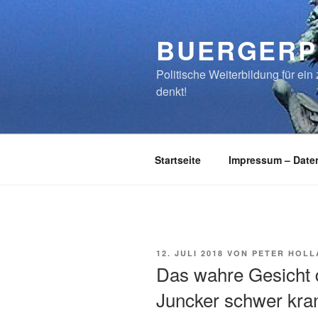
Zum
Inhalt
BUERGERP
springen
Politische Weiterbildung für e
denkt!
Startseite
Impressum – Date
VERÖFFENTLICHT
12. JULI 2018
VON
PETER HOLL
AM
Das wahre Gesicht 
Juncker schwer kra