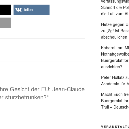
verfassungswid
Schnürt die Pol
teilen
die Luft zum A
Hetze gegen Un
zu
„2g“ ist Ras
abscheulichen
Kabarett am Mit
Nothaftgewölbe
Buergerplattfo
ausrichten?
Peter Hollatz
z
Akademie für M
hre Gesicht der EU: Jean-Claude
Macht Euch fre
r sturzbetrunken?“
Buergerplattfo
Trull – Deutsc
VERANSTALT