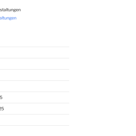
staltungen
taltungen
5
25