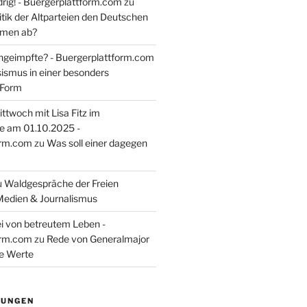
rig! - Buergerplattform.com
zu
itik der Altparteien den Deutschen
tmen ab?
ngeimpfte? - Buergerplattform.com
sismus in einer besonders
 Form
ttwoch mit Lisa Fitz im
e am 01.10.2025 -
orm.com
zu
Was soll einer dagegen
u
Waldgespräche der Freien
Medien & Journalismus
i von betreutem Leben -
orm.com
zu
Rede von Generalmajor
he Werte
TUNGEN