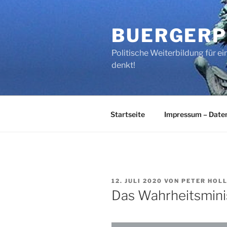
Zum
Inhalt
BUERGERP
springen
Politische Weiterbildung für 
denkt!
Startseite
Impressum – Date
VERÖFFENTLICHT
12. JULI 2020
VON
PETER HOL
AM
Das Wahrheitsmini