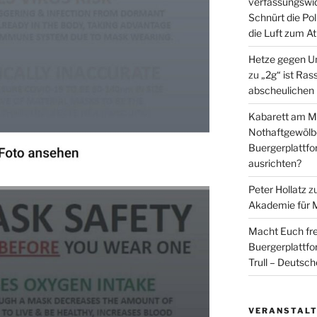
verfassungswid
Schnürt die Pol
die Luft zum A
Hetze gegen U
zu
„2g“ ist Ras
abscheulichen
Kabarett am Mi
Nothaftgewölb
Buergerplattf
ausrichten?
Peter Hollatz
z
Akademie für 
Macht Euch fre
Buergerplattf
Trull – Deutsc
VERANSTAL