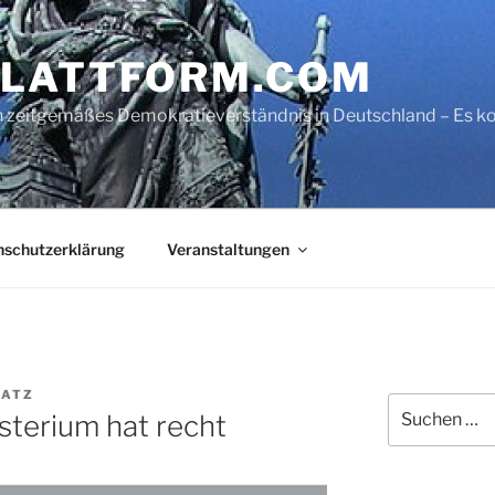
LATTFORM.COM
ein zeitgemäßes Demokratieverständnis in Deutschland – Es
nschutzerklärung
Veranstaltungen
LATZ
Suche
sterium hat recht
nach: