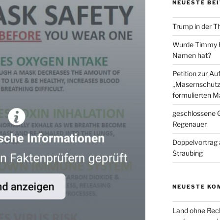
NEUESTE BE
Trump in der T
Wurde Timmy Ho
Namen hat?
Petition zur A
„Masernschutz
formulierten M
geschlossene G
Regenauer
Doppelvortrag 
Straubing
NEUESTE KO
Land ohne Rec