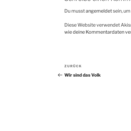
Du musst
angemeldet
sein, u
Diese Website verwendet Akis
wie deine Kommentardaten ver
Beitragsnavigation
Vorheriger
ZURÜCK
Beitrag
Wir sind das Volk