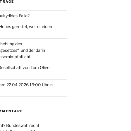
ITRÄGE
hukydides-Falle?
pes gerettet, weil er einen
ufhebung des
gesetzes“ und der darin
asernimpfpflicht
esellschaft von Tom Oliver
am 22.04.2026 19:00 Uhr in
MMENTARE
ht? Bundeswahlrecht