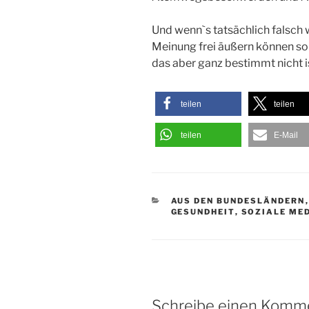
Und wenn`s tatsächlich falsch w
Meinung frei äußern können soll
das aber ganz bestimmt nicht i
teilen
teilen
teilen
E-Mail
KATEGORIEN
AUS DEN BUNDESLÄNDERN
GESUNDHEIT
,
SOZIALE ME
Schreibe einen Komm