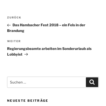
Beitragsnavigation
Vorheriger
ZURÜCK
Beitrag
Das Hambacher Fest 2018 – ein Fels in der
Brandung
Nächster
WEITER
Beitrag
Regierungsbeamte arbeiten im Sonderurlaub als
Lobbyist
Suche
Suche
nach:
NEUESTE BEITRÄGE