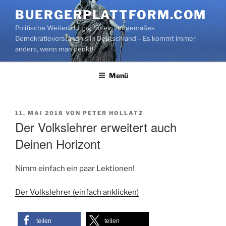
Zum
BUERGERPLATTFORM.COM
Inhalt
Politische Weiterbildung für ein zeitgemäßes
springen
Demokratieverständnis in Deutschland – Es kommt immer
anders, wenn man denkt!
Menü
VERÖFFENTLICHT
11. MAI 2018
VON
PETER HOLLATZ
AM
Der Volkslehrer erweitert auch
Deinen Horizont
Nimm einfach ein paar Lektionen!
Der Volkslehrer (einfach anklicken)
teilen
teilen