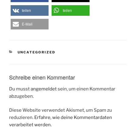
teilen
teilen
E-Mail
KATEGORIEN
UNCATEGORIZED
Schreibe einen Kommentar
Du musst
angemeldet
sein, um einen Kommentar
abzugeben.
Diese Website verwendet Akismet, um Spam zu
reduzieren.
Erfahre, wie deine Kommentardaten
verarbeitet werden.