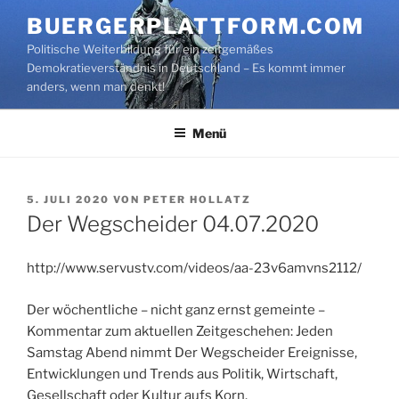
Zum
BUERGERPLATTFORM.COM
Inhalt
Politische Weiterbildung für ein zeitgemäßes
springen
Demokratieverständnis in Deutschland – Es kommt immer
anders, wenn man denkt!
Menü
VERÖFFENTLICHT
5. JULI 2020
VON
PETER HOLLATZ
AM
Der Wegscheider 04.07.2020
http://www.servustv.com/videos/aa-23v6amvns2112/
Der wöchentliche – nicht ganz ernst gemeinte –
Kommentar zum aktuellen Zeitgeschehen: Jeden
Samstag Abend nimmt Der Wegscheider Ereignisse,
Entwicklungen und Trends aus Politik, Wirtschaft,
Gesellschaft oder Kultur aufs Korn.