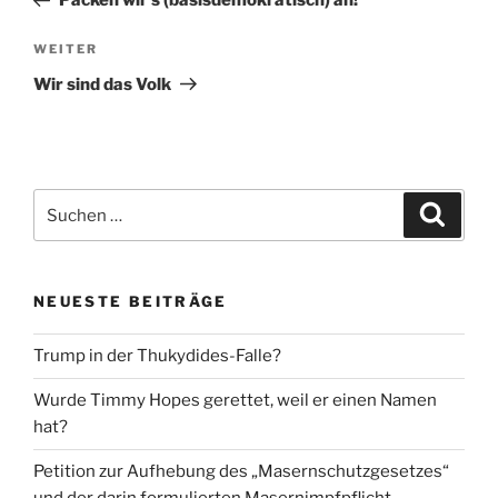
Packen wir’s (basisdemokratisch) an!
Nächster
WEITER
Beitrag
Wir sind das Volk
Suche
Suche
nach:
NEUESTE BEITRÄGE
Trump in der Thukydides-Falle?
Wurde Timmy Hopes gerettet, weil er einen Namen
hat?
Petition zur Aufhebung des „Masernschutzgesetzes“