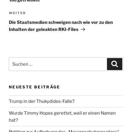
Tod getrieben!
Nächster
WEITER
Beitrag
Die Staatsmedien schweigen nach wie vor zu den
Inhalten der geleakten RKI-Files
Suche
Suche
nach:
NEUESTE BEITRÄGE
Trump in der Thukydides-Falle?
Wurde Timmy Hopes gerettet, weil er einen Namen
hat?