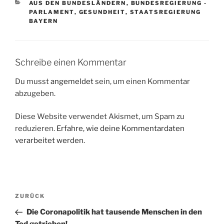
KATEGORIEN
AUS DEN BUNDESLÄNDERN
,
BUNDESREGIERUNG -
PARLAMENT
,
GESUNDHEIT
,
STAATSREGIERUNG
BAYERN
Schreibe einen Kommentar
Du musst
angemeldet
sein, um einen Kommentar
abzugeben.
Diese Website verwendet Akismet, um Spam zu
reduzieren.
Erfahre, wie deine Kommentardaten
verarbeitet werden.
Beitragsnavigation
Vorheriger
ZURÜCK
Beitrag
Die Coronapolitik hat tausende Menschen in den