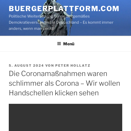
Zum
BUERGERPLATTFORM.COM
Inhalt
Politische Weiterbildung für ein zeitgemäßes
springen
Demokratieverständnis in Deutschland – Es kommt immer
anders, wenn man denkt!
Menü
VERÖFFENTLICHT
5. AUGUST 2024
VON
PETER HOLLATZ
AM
Die Coronamaßnahmen waren
schlimmer als Corona – Wir wollen
Handschellen klicken sehen