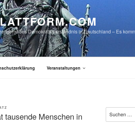
LATTFORM.COM
in zeitgemäßes Demokratieverständnis in Deutschland – Es ko
nschutzerklärung
Veranstaltungen
ATZ
Suche
at tausende Menschen in
nach: