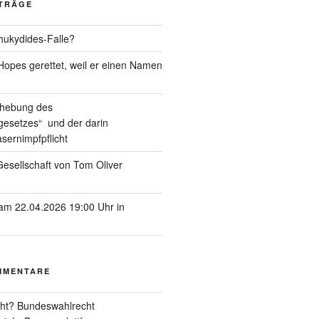
ITRÄGE
hukydides-Falle?
pes gerettet, weil er einen Namen
ufhebung des
esetzes“ und der darin
sernimpfpflicht
esellschaft von Tom Oliver
am 22.04.2026 19:00 Uhr in
MMENTARE
ht? Bundeswahlrecht