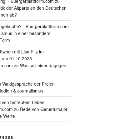
rig! - Buergerplattform.com
zu
itik der Altparteien den Deutschen
tmen ab?
geimpfte? - Buergerplattform.com
sismus in einer besonders
 Form
twoch mit Lisa Fitz im
 am 01.10.2025 -
rm.com
zu
Was soll einer dagegen
u
Waldgespräche der Freien
edien & Journalismus
i von betreutem Leben -
rm.com
zu
Rede von Generalmajor
he Werte
UNGEN