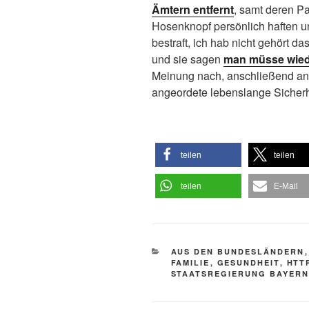
Ämtern entfernt
, samt deren Par
Hosenknopf persönlich haften 
bestraft,
ich hab nicht gehört da
und sie sagen
man müsse wied
Meinung nach, anschließend an d
angeordete lebenslange Siche
teilen
teilen
teilen
E-Mail
KATEGORIEN
AUS DEN BUNDESLÄNDERN
FAMILIE
,
GESUNDHEIT
,
HTTP
STAATSREGIERUNG BAYER