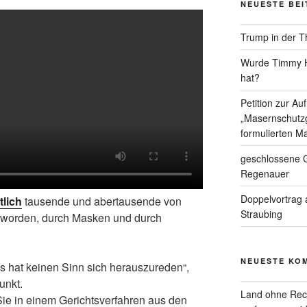
NEUESTE BE
Trump in der T
Wurde Timmy Ho
hat?
Petition zur A
„Masernschutzg
formulierten Ma
geschlossene G
Regenauer
Doppelvortrag 
tlich
tausende und abertausende von
Straubing
 worden, durch Masken und durch
NEUESTE KO
es hat keinen Sinn sich herauszureden“,
unkt.
Land ohne Rec
e in einem Gerichtsverfahren aus den