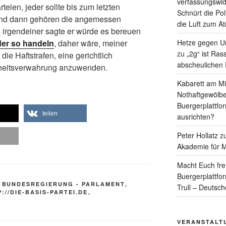
verfassungswid
teien, jeder sollte bis zum letzten
Schnürt die Pol
und dann gehören die angemessen
die Luft zum A
s irgendeiner sagte er würde es bereuen
Hetze gegen Un
er so handeln
, daher wäre, meiner
zu
„2g“ ist Ras
ie Haftstrafen, eine gerichtlich
abscheulichen
rheitsverwahrung anzuwenden.
Kabarett am Mit
Nothaftgewölbe
Buergerplattfo
teilen
ausrichten?
Peter Hollatz
z
Akademie für M
Macht Euch fre
Buergerplattfo
,
BUNDESREGIERUNG - PARLAMENT
,
Trull – Deutsc
://DIE-BASIS-PARTEI.DE
,
N
VERANSTALT