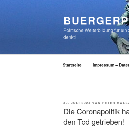
Zum
Inhalt
BUERGERP
springen
Politische Weiterbildung für e
denkt!
Startseite
Impressum – Date
VERÖFFENTLICHT
30. JULI 2024
VON
PETER HOLL
AM
Die Coronapolitik h
den Tod getrieben!