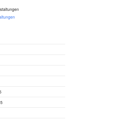
staltungen
altungen
5
25