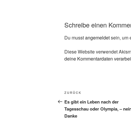
Schreibe einen Komme
Du musst
angemeldet
sein, um 
Diese Website verwendet Akism
deine Kommentardaten verarbei
Beitragsnavigation
Vorheriger
ZURÜCK
Beitrag
Es gibt ein Leben nach der
Tagesschau oder Olympia, – nei
Danke