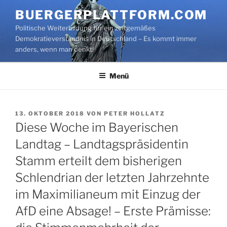
Zum
BUERGERPLATTFORM.COM
Inhalt
Politische Weiterbildung für ein zeitgemäßes
springen
Demokratieverständnis in Deutschland – Es kommt immer
anders, wenn man denkt!
Menü
VERÖFFENTLICHT
13. OKTOBER 2018
VON
PETER HOLLATZ
AM
Diese Woche im Bayerischen
Landtag – Landtagspräsidentin
Stamm erteilt dem bisherigen
Schlendrian der letzten Jahrzehnte
im Maximilianeum mit Einzug der
AfD eine Absage! – Erste Prämisse: