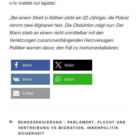
n-tv meldet nur lapidar:
„Bei einem Streit in Köthen stirbt ein 22-Jähriger, die Polizei
nimmt zwei Afghanen fest. Die Obduktion zeigt nun: Der
Mann starb an einem nicht unmittelbar mit den
Verletzungen zusammenhängenden Herzversagen.
Politiker warnen davor, den Fall zu instrumentalisieren.
teilen
teilen
teilen
teilen
E-Mail
KATEGORIEN
BUNDESREGIERUNG - PARLAMENT
,
FLUCHT UND
VERTREIBUNG VS MIGRATION
,
INNENPOLITIK
SICHERHEIT