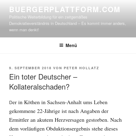
Zum
BUERGERPLATTFORM.COM
Inhalt
Politische Weiterbildung für ein zeitgemäßes
springen
Demokratieverständnis in Deutschland – Es kommt immer anders,
wenn man denkt!
Menü
VERÖFFENTLICHT
9. SEPTEMBER 2018
VON
PETER HOLLATZ
AM
Ein toter Deutscher –
Kollateralschaden?
er in Köthen in Sachsen-Anhalt ums Leben
D
gekommene 22-Jährige ist nach Angaben der
Ermittler an akutem Herzversagen gestorben. Nach
dem vorläufigen Obduktionsergebnis stehe dieses