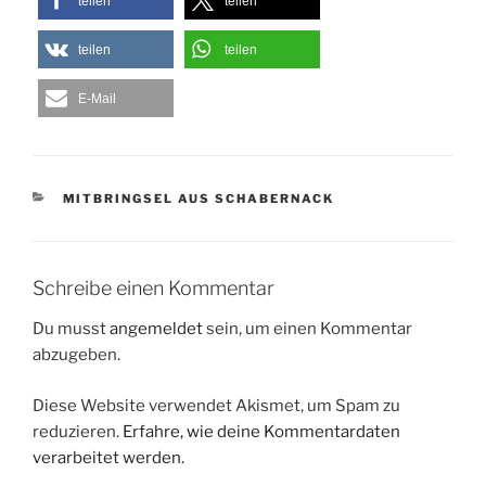
teilen
teilen
teilen
teilen
E-Mail
KATEGORIEN
MITBRINGSEL AUS SCHABERNACK
Schreibe einen Kommentar
Du musst
angemeldet
sein, um einen Kommentar
abzugeben.
Diese Website verwendet Akismet, um Spam zu
reduzieren.
Erfahre, wie deine Kommentardaten
verarbeitet werden.