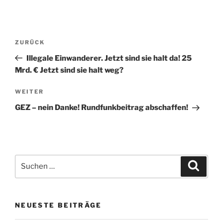
Beitragsnavigation
Vorheriger
ZURÜCK
Beitrag
Illegale Einwanderer. Jetzt sind sie halt da! 25
Mrd. € Jetzt sind sie halt weg?
Nächster
WEITER
Beitrag
GEZ – nein Danke! Rundfunkbeitrag abschaffen!
Suche
Suche
nach:
NEUESTE BEITRÄGE