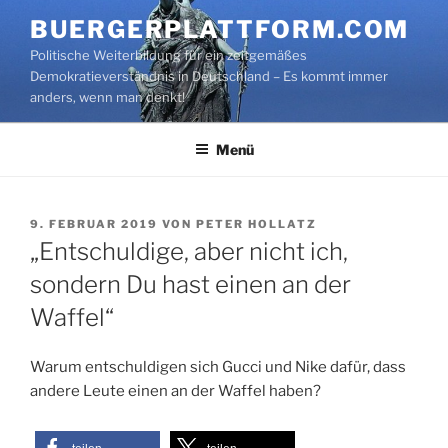
Zum
BUERGERPLATTFORM.COM
Inhalt
Politische Weiterbildung für ein zeitgemäßes
springen
Demokratieverständnis in Deutschland – Es kommt immer
anders, wenn man denkt!
Menü
VERÖFFENTLICHT
9. FEBRUAR 2019
VON
PETER HOLLATZ
AM
„Entschuldige, aber nicht ich,
sondern Du hast einen an der
Waffel“
Warum entschuldigen sich Gucci und Nike dafür, dass
andere Leute einen an der Waffel haben?