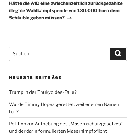
Beitrag
Hätte die AfD eine zwischenzeitlich zurückgezahlte
illegale Wahlkampfspende von 130.000 Euro dem
Schäuble geben müssen?
Suche
Suche
nach:
NEUESTE BEITRÄGE
Trump in der Thukydides-Falle?
Wurde Timmy Hopes gerettet, weil er einen Namen
hat?
Petition zur Aufhebung des „Masernschutzgesetzes“
und der darin formulierten Masernimpfpflicht