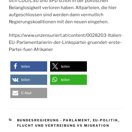
sich CDU/CSU und SPD schon in der politischen
Belanglosigkeit verloren haben. Altparteien, die hier
aufgeschlossen sind werden dann vermutlich
Regierungskoalitionen mit den neuen eingehen.
https://www.unzensuriert.at/content/0028203-Italien-
EU-Parlamentarierin-der-Linkspartei-gruendet-erste-
Partei-fuer-Afrikaner
teilen
teilen
teilen
teilen
E-Mail
KATEGORIEN
BUNDESREGIERUNG - PARLAMENT
,
EU-POLITIK
,
FLUCHT UND VERTREIBUNG VS MIGRATION