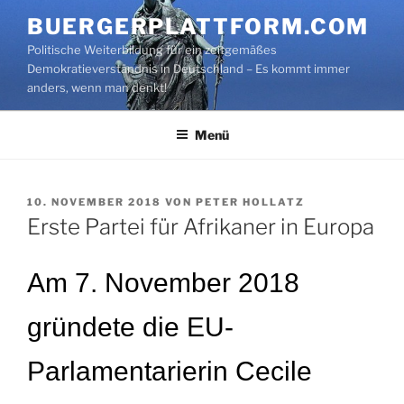
Zum
BUERGERPLATTFORM.COM
Inhalt
Politische Weiterbildung für ein zeitgemäßes
springen
Demokratieverständnis in Deutschland – Es kommt immer
anders, wenn man denkt!
Menü
VERÖFFENTLICHT
10. NOVEMBER 2018
VON
PETER HOLLATZ
AM
Erste Partei für Afrikaner in Europa
Am 7. November 2018
gründete die EU-
Parlamentarierin Cecile