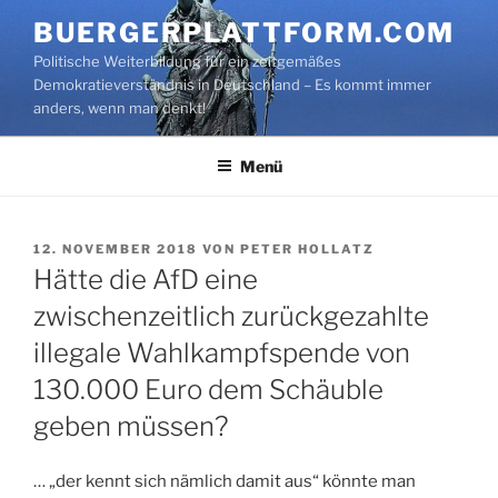
Zum
BUERGERPLATTFORM.COM
Inhalt
Politische Weiterbildung für ein zeitgemäßes
springen
Demokratieverständnis in Deutschland – Es kommt immer
anders, wenn man denkt!
Menü
VERÖFFENTLICHT
12. NOVEMBER 2018
VON
PETER HOLLATZ
AM
Hätte die AfD eine
zwischenzeitlich zurückgezahlte
illegale Wahlkampfspende von
130.000 Euro dem Schäuble
geben müssen?
… „der kennt sich nämlich damit aus“ könnte man