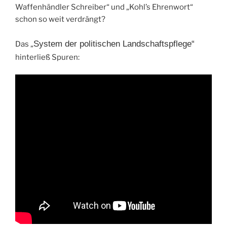
Waffenhändler Schreiber“ und „Kohl’s Ehrenwort“
schon so weit verdrängt?
System der politischen Landschaftspflege“
Das „
hinterließ Spuren: