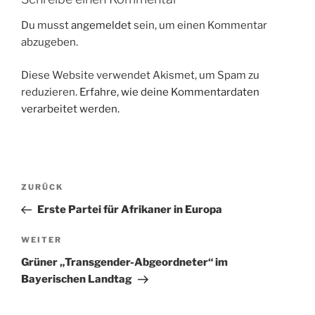
Du musst
angemeldet
sein, um einen Kommentar
abzugeben.
Diese Website verwendet Akismet, um Spam zu
reduzieren.
Erfahre, wie deine Kommentardaten
verarbeitet werden.
Beitragsnavigation
Vorheriger
ZURÜCK
Beitrag
Erste Partei für Afrikaner in Europa
Nächster
WEITER
Beitrag
Grüner „Transgender-Abgeordneter“ im
Bayerischen Landtag