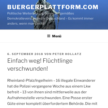
Zum
BUERGERPLATTFORM.COM
Inhalt
Politische Weiterbildung für ein zeitgemäßes
springen
Demokratieverständnis in Deutschland – Es kommt immer
anders, wenn man denkt!
Menü
VERÖFFENTLICHT
6. SEPTEMBER 2018
VON
PETER HOLLATZ
AM
Einfach weg! Flüchtlinge
verschwunden!
Rheinland-Pfalz/Ingelheim – 16 illegale Einwanderer
hat die Polizei vergangene Woche aus einem Lkw
befreit – 13 von ihnen sind mittlerweile aus der
Aufnahmestelle verschwunden. Eine Posse erster
Güte einer komplett überfordertem Behörde. Die mit