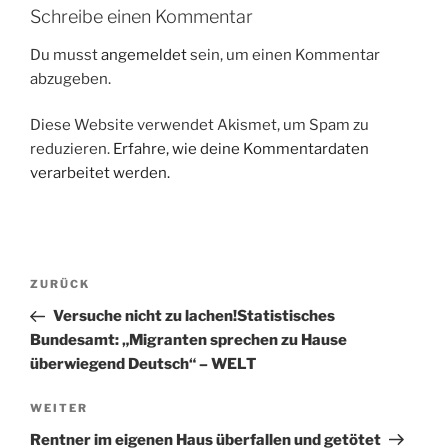
Schreibe einen Kommentar
Du musst
angemeldet
sein, um einen Kommentar
abzugeben.
Diese Website verwendet Akismet, um Spam zu
reduzieren.
Erfahre, wie deine Kommentardaten
verarbeitet werden.
Beitragsnavigation
Vorheriger
ZURÜCK
Beitrag
Versuche nicht zu lachen!Statistisches
Bundesamt: „Migranten sprechen zu Hause
überwiegend Deutsch“ – WELT
Nächster
WEITER
Beitrag
Rentner im eigenen Haus überfallen und getötet