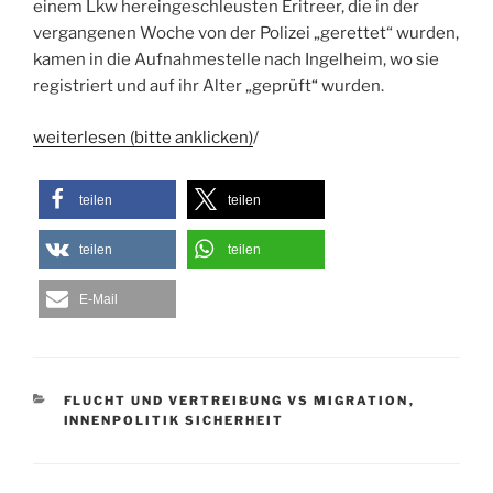
einem Lkw hereingeschleusten Eritreer, die in der
vergangenen Woche von der Polizei „gerettet“ wurden,
kamen in die Aufnahmestelle nach Ingelheim, wo sie
registriert und auf ihr Alter „geprüft“ wurden.
weiterlesen (bitte anklicken)
/
teilen
teilen
teilen
teilen
E-Mail
KATEGORIEN
FLUCHT UND VERTREIBUNG VS MIGRATION
,
INNENPOLITIK SICHERHEIT