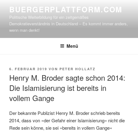
Zum
BUERGERPLATTFORM.COM
Inhalt
Politische Weiterbildung für ein zeitgemäßes
springen
Demokratieverständnis in Deutschland – Es kommt immer anders,
wenn man denkt!
Menü
VERÖFFENTLICHT
6. FEBRUAR 2019
VON
PETER HOLLATZ
AM
Henry M. Broder sagte schon 2014:
Die Islamisierung ist bereits in
vollem Gange
Der bekannte Publizist Henry M. Broder schrieb bereits
2014, dass von »der Gefahr einer Islamisierung« nicht die
Rede sein könne, sie sei »bereits in vollem Gange«