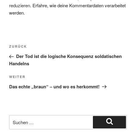
reduzieren.
Erfahre, wie deine Kommentardaten verarbeitet
werden.
Beitragsnavigation
Vorheriger
ZURÜCK
Beitrag
Der Tod ist die logische Konsequenz soldatischen
Handelns
Nächster
WEITER
Beitrag
Das echte „braun“ – und wo es herkommt!
Suche
nach:
Suchen