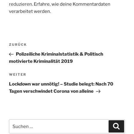
reduzieren.
Erfahre, wie deine Kommentardaten
verarbeitet werden.
Beitragsnavigation
Vorheriger
ZURÜCK
Beitrag
Polizeiliche Kriminalstatistik & Politisch
motivierte Kriminalität 2019
Nächster
WEITER
Beitrag
Lockdown war unnötig! – Studie belegt: Nach 70
Tagen verschwindet Corona von alleine
Suche
Suche
nach: