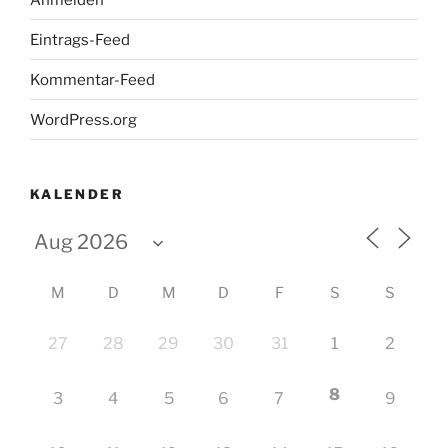
Eintrags-Feed
Kommentar-Feed
WordPress.org
KALENDER
M
D
M
D
F
S
S
27
28
29
30
31
1
2
8
3
4
5
6
7
9