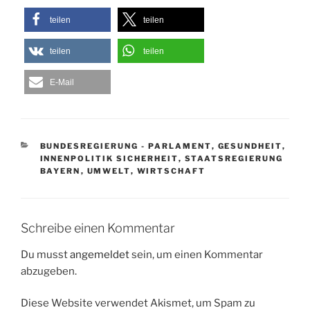
teilen
teilen
teilen
teilen
E-Mail
KATEGORIEN
BUNDESREGIERUNG - PARLAMENT
,
GESUNDHEIT
,
INNENPOLITIK SICHERHEIT
,
STAATSREGIERUNG
BAYERN
,
UMWELT
,
WIRTSCHAFT
Schreibe einen Kommentar
Du musst
angemeldet
sein, um einen Kommentar
abzugeben.
Diese Website verwendet Akismet, um Spam zu