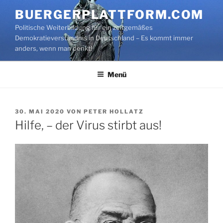
Zum
BUERGERPLATTFORM.COM
Inhalt
Politische Weiterbildung für ein zeitgemäßes
springen
Demokratieverständnis in Deutschland – Es kommt immer
anders, wenn man denkt!
Menü
VERÖFFENTLICHT
30. MAI 2020
VON
PETER HOLLATZ
AM
Hilfe, – der Virus stirbt aus!