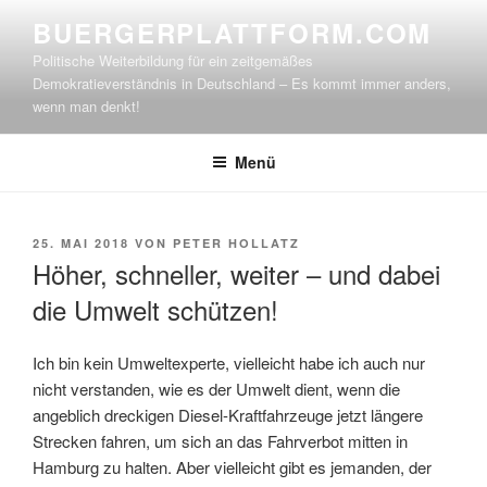
Zum
BUERGERPLATTFORM.COM
Inhalt
Politische Weiterbildung für ein zeitgemäßes
springen
Demokratieverständnis in Deutschland – Es kommt immer anders,
wenn man denkt!
Menü
VERÖFFENTLICHT
25. MAI 2018
VON
PETER HOLLATZ
AM
Höher, schneller, weiter – und dabei
die Umwelt schützen!
Ich bin kein Umweltexperte, vielleicht habe ich auch nur
nicht verstanden, wie es der Umwelt dient, wenn die
angeblich dreckigen Diesel-Kraftfahrzeuge jetzt längere
Strecken fahren, um sich an das Fahrverbot mitten in
Hamburg zu halten. Aber vielleicht gibt es jemanden, der