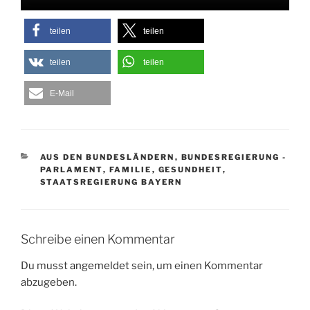
teilen
teilen
teilen
teilen
E-Mail
KATEGORIEN
AUS DEN BUNDESLÄNDERN
,
BUNDESREGIERUNG -
PARLAMENT
,
FAMILIE
,
GESUNDHEIT
,
STAATSREGIERUNG BAYERN
Schreibe einen Kommentar
Du musst
angemeldet
sein, um einen Kommentar
abzugeben.