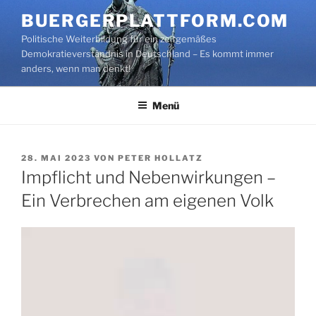
Zum
BUERGERPLATTFORM.COM
Inhalt
Politische Weiterbildung für ein zeitgemäßes
springen
Demokratieverständnis in Deutschland – Es kommt immer
anders, wenn man denkt!
Menü
VERÖFFENTLICHT
28. MAI 2023
VON
PETER HOLLATZ
AM
Impflicht und Nebenwirkungen –
Ein Verbrechen am eigenen Volk