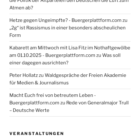
die Politik der Altparteien den Deutschen die Luft zum
Atmen ab?
Hetze gegen Ungeimpfte? - Buergerplattform.com
zu
„2g“ ist Rassismus in einer besonders abscheulichen
Form
Kabarett am Mittwoch mit Lisa Fitz im Nothaftgewölbe
am 01.10.2025 - Buergerplattform.com
zu
Was soll
einer dagegen ausrichten?
Peter Hollatz
zu
Waldgespräche der Freien Akademie
für Medien & Journalismus
Macht Euch frei von betreutem Leben -
Buergerplattform.com
zu
Rede von Generalmajor Trull
– Deutsche Werte
VERANSTALTUNGEN