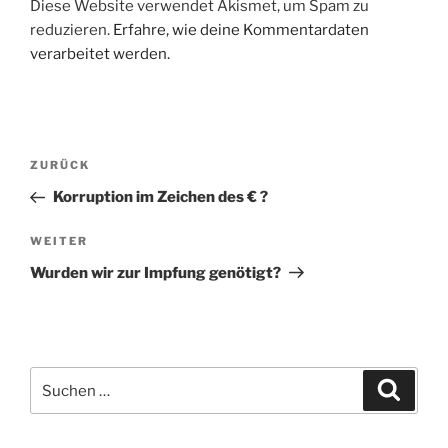
Diese Website verwendet Akismet, um Spam zu
reduzieren.
Erfahre, wie deine Kommentardaten
verarbeitet werden.
Beitragsnavigation
Vorheriger
ZURÜCK
Beitrag
Korruption im Zeichen des € ?
Nächster
WEITER
Beitrag
Wurden wir zur Impfung genötigt?
Suche
Suche
nach: