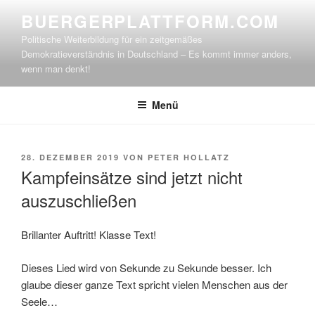
Zum
BUERGERPLATTFORM.COM
Inhalt
Politische Weiterbildung für ein zeitgemäßes
springen
Demokratieverständnis in Deutschland – Es kommt immer anders,
wenn man denkt!
Menü
VERÖFFENTLICHT
28. DEZEMBER 2019
VON
PETER HOLLATZ
AM
Kampfeinsätze sind jetzt nicht
auszuschließen
Brillanter Auftritt! Klasse Text!
Dieses Lied wird von Sekunde zu Sekunde besser. Ich
glaube dieser ganze Text spricht vielen Menschen aus der
Seele…