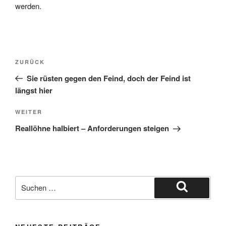
werden.
Beitragsnavigation
Vorheriger
ZURÜCK
Beitrag
Sie rüsten gegen den Feind, doch der Feind ist
längst hier
Nächster
WEITER
Beitrag
Reallöhne halbiert – Anforderungen steigen
Suche
nach:
Suchen