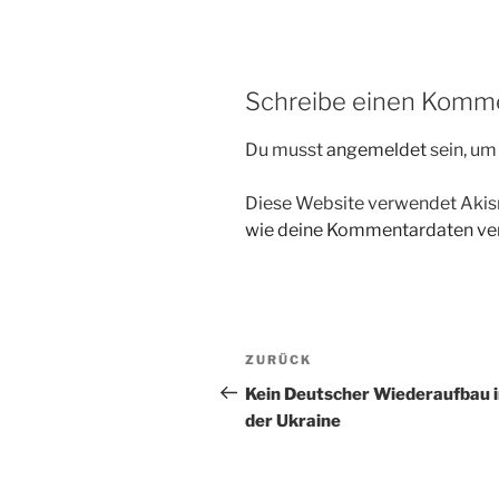
Schreibe einen Komm
Du musst
angemeldet
sein, u
Diese Website verwendet Akis
wie deine Kommentardaten ver
Beitragsnavigation
Vorheriger
ZURÜCK
Beitrag
Kein Deutscher Wiederaufbau 
der Ukraine