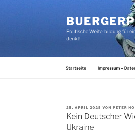
Zum
Inhalt
BUERGERP
springen
Politische Weiterbildung für 
denkt!
Startseite
Impressum – Date
VERÖFFENTLICHT
25. APRIL 2025
VON
PETER H
AM
Kein Deutscher Wi
Ukraine