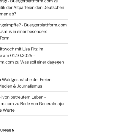
rig! - Buergerplattform.com
zu
itik der Altparteien den Deutschen
tmen ab?
ngeimpfte? - Buergerplattform.com
sismus in einer besonders
 Form
ttwoch mit Lisa Fitz im
e am 01.10.2025 -
orm.com
zu
Was soll einer dagegen
u
Waldgespräche der Freien
Medien & Journalismus
i von betreutem Leben -
orm.com
zu
Rede von Generalmajor
he Werte
TUNGEN