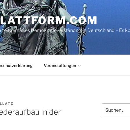
LATTFORM.COM
ein zeitgemäßes Demokratieverständnis in Deutschland – Es
nschutzerklärung
Veranstaltungen
OLLATZ
Suche
ederaufbau in der
nach: