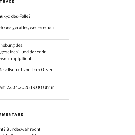
ITRÄGE
hukydides-Falle?
pes gerettet, weil er einen
ufhebung des
gesetzes“ und der darin
asernimpfpflicht
esellschaft von Tom Oliver
am 22.04.2026 19:00 Uhr in
MMENTARE
ht? Bundeswahlrecht