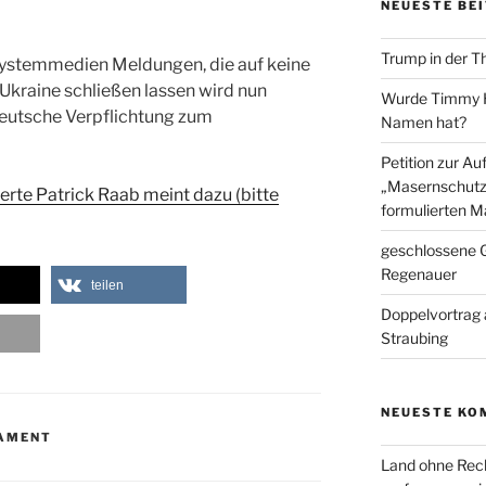
NEUESTE BE
Trump in der T
Systemmedien Meldungen, die auf keine
 Ukraine schließen lassen wird nun
Wurde Timmy Ho
Deutsche Verpflichtung zum
Namen hat?
Petition zur A
„Masernschutz
rte Patrick Raab meint dazu (bitte
formulierten M
geschlossene G
Regenauer
teilen
Doppelvortrag 
Straubing
NEUESTE KO
LAMENT
Land ohne Rec