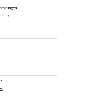
staltungen
taltungen
5
25