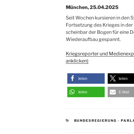
München, 25.04.2025
Seit Wochen kursieren in den 
Fortsetzung des Krieges in der
scheinbar der Bogen für eine 
Wiederaufbau gespannt.
Kriegsreporter und Medienexpe
anklicken)
teilen
teilen
teilen
E-Mail
KATEGORIEN
BUNDESREGIERUNG - PAR