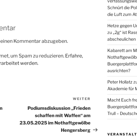
verfassungswid
Schnürt die Pol
die Luft zum A
Hetze gegen U
entar
zu
„2g“ ist Ras
abscheulichen
m einen Kommentar abzugeben.
Kabarett am Mi
met, um Spam zu reduzieren.
Erfahre,
Nothaftgewölb
arbeitet werden.
Buergerplattf
ausrichten?
Peter Hollatz
z
Akademie für 
WEITER
Nächster
Macht Euch fre
Beitrag
Buergerplattf
in
Podiumsdiskussion „Frieden
Trull – Deutsc
schaffen mit Waffen“ am
23.05.2025 im Nothaftgewölbe
Hengersberg
VERANSTAL