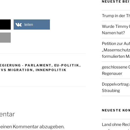
NEUESTE BE
Trump in der T
teilen
Wurde Timmy Ho
Namen hat?
Petition zur A
„Masernschutz
formulierten M
EGIERUNG - PARLAMENT
,
EU-POLITIK
,
geschlossene G
 VS MIGRATION
,
INNENPOLITIK
Regenauer
Doppelvortrag 
Straubing
NEUESTE KO
entar
Land ohne Rec
m einen Kommentar abzugeben.