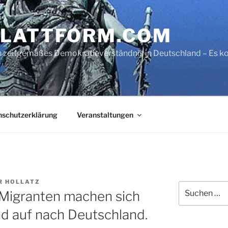
LATTFORM.COM
ein zeitgemäßes Demokratieverständnis in Deutschland – Es
nschutzerklärung
Veranstaltungen
R HOLLATZ
Suche
 Migranten machen sich
nach:
d auf nach Deutschland.