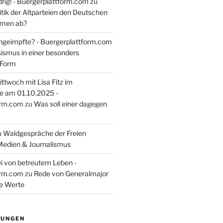
rig! - Buergerplattform.com
zu
itik der Altparteien den Deutschen
tmen ab?
ngeimpfte? - Buergerplattform.com
sismus in einer besonders
 Form
ttwoch mit Lisa Fitz im
e am 01.10.2025 -
orm.com
zu
Was soll einer dagegen
u
Waldgespräche der Freien
Medien & Journalismus
i von betreutem Leben -
orm.com
zu
Rede von Generalmajor
he Werte
TUNGEN