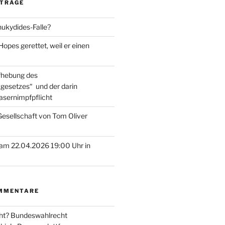
ITRÄGE
hukydides-Falle?
pes gerettet, weil er einen
ufhebung des
gesetzes“ und der darin
asernimpfpflicht
esellschaft von Tom Oliver
am 22.04.2026 19:00 Uhr in
MMENTARE
ht? Bundeswahlrecht