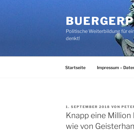
Zum
Inhalt
BUERGERP
springen
Politische Weiterbildung für 
denkt!
Startseite
Impressum – Date
VERÖFFENTLICHT
1. SEPTEMBER 2018
VON
PETE
AM
Knapp eine Million
wie von Geisterhan