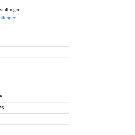
staltungen
taltungen
5
25