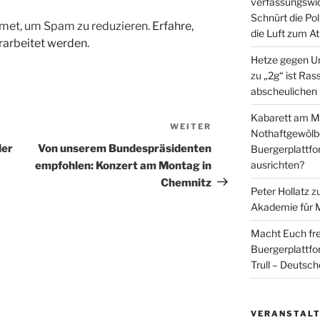
verfassungswid
Schnürt die Pol
met, um Spam zu reduzieren.
Erfahre,
die Luft zum A
arbeitet werden.
Hetze gegen U
zu
„2g“ ist Ras
abscheulichen
Kabarett am Mi
WEITER
Nächster
Nothaftgewölb
Beitrag
der
Von unserem Bundespräsidenten
Buergerplattf
ausrichten?
empfohlen: Konzert am Montag in
Chemnitz
Peter Hollatz
z
Akademie für 
Macht Euch fre
Buergerplattf
Trull – Deutsc
VERANSTAL