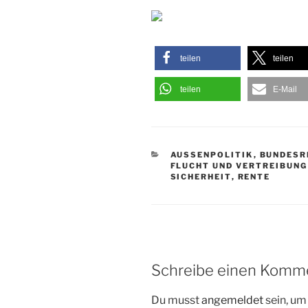
teilen
teilen
teilen
E-Mail
KATEGORIEN
AUSSENPOLITIK
,
BUNDESR
FLUCHT UND VERTREIBUNG
SICHERHEIT
,
RENTE
Schreibe einen Komm
Du musst
angemeldet
sein, u