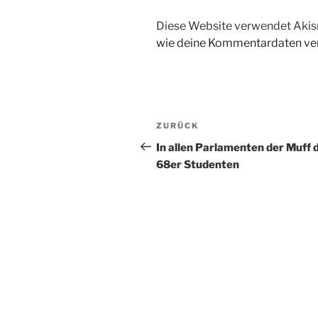
Diese Website verwendet Akis
wie deine Kommentardaten ver
Beitragsnavigation
Vorheriger
ZURÜCK
Beitrag
In allen Parlamenten der Muff 
68er Studenten