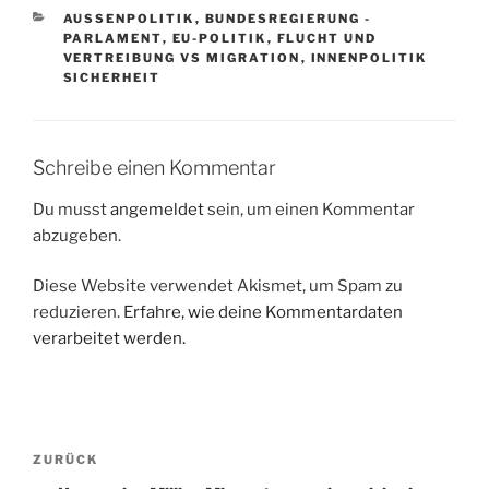
KATEGORIEN
AUSSENPOLITIK
,
BUNDESREGIERUNG -
PARLAMENT
,
EU-POLITIK
,
FLUCHT UND
VERTREIBUNG VS MIGRATION
,
INNENPOLITIK
SICHERHEIT
Schreibe einen Kommentar
Du musst
angemeldet
sein, um einen Kommentar
abzugeben.
Diese Website verwendet Akismet, um Spam zu
reduzieren.
Erfahre, wie deine Kommentardaten
verarbeitet werden.
Beitragsnavigation
Vorheriger
ZURÜCK
Beitrag