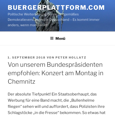
Zum
BUERGERPLATTFORM.COM
Inhalt
Politische Weiterbildung für ein zeitgemäßes
springen
Demokratieverständnis in Deutschland – Es kommt immer
anders, wenn man denkt!
Menü
VERÖFFENTLICHT
1. SEPTEMBER 2018
VON
PETER HOLLATZ
AM
Von unserem Bundespräsidenten
empfohlen: Konzert am Montag in
Chemnitz
Der absolute Tiefpunkt! Ein Staatsoberhaupt, das
Werbung für eine Band macht, die „Bullenhelme
fliegen“ sehen will und auffordert, dass Polizisten ihre
Schlagstöcke „in die Fresse“ bekommen. So etwas hat