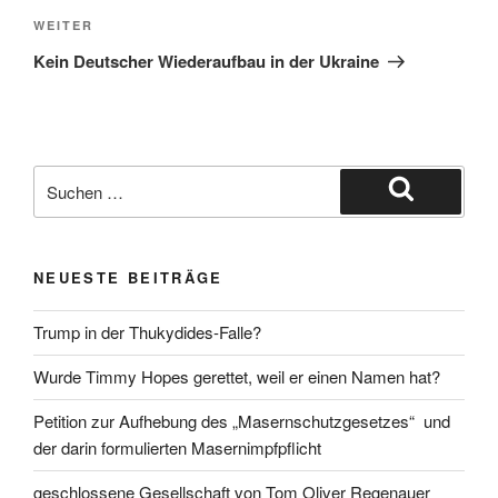
Nächster
WEITER
Beitrag
Kein Deutscher Wiederaufbau in der Ukraine
Suche
nach:
Suchen
NEUESTE BEITRÄGE
Trump in der Thukydides-Falle?
Wurde Timmy Hopes gerettet, weil er einen Namen hat?
Petition zur Aufhebung des „Masernschutzgesetzes“ und
der darin formulierten Masernimpfpflicht
geschlossene Gesellschaft von Tom Oliver Regenauer