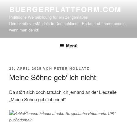
Zum
BUERGERPLATTFORM.COM
Inhalt
Politische Weiterbildung für ein zeitgemäßes
springen
Demokratieverständnis in Deutschland – Es kommt immer anders,
wenn man denkt!
Menü
VERÖFFENTLICHT
23. APRIL 2025
VON
PETER HOLLATZ
AM
Meine Söhne geb‘ ich nicht
Da stört sich doch tatsächlich jemand an der Liedzeile
„Meine Söhne geb‘ ich nicht“