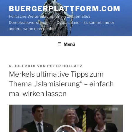
Zum
BUERGERPLATTFORM.COM
Inhalt
Politische Weiterbildung für ein zeitgemäßes
springen
Demokratieverständnis in Deutschland – Es kommt immer
anders, wenn man denkt!
Menü
VERÖFFENTLICHT
6. JULI 2018
VON
PETER HOLLATZ
AM
Merkels ultimative Tipps zum
Thema „Islamisierung“ – einfach
mal wirken lassen
Video-
Player