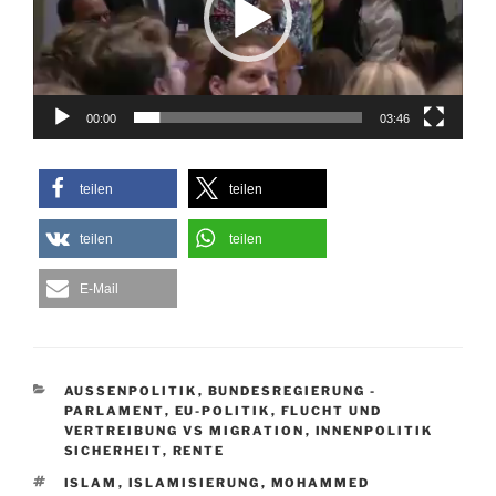
00:00
03:46
teilen
teilen
teilen
teilen
E-Mail
KATEGORIEN
AUSSENPOLITIK
,
BUNDESREGIERUNG -
PARLAMENT
,
EU-POLITIK
,
FLUCHT UND
VERTREIBUNG VS MIGRATION
,
INNENPOLITIK
SICHERHEIT
,
RENTE
SCHLAGWÖRTER
ISLAM
,
ISLAMISIERUNG
,
MOHAMMED