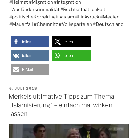
#Heimat #Migration #Integration
#Ausländerkriminalität #Rechtsstaatlichkeit
#politischeKorrektheit #Islam #Linksruck #Medien
#Mauerfall #Chemnitz #Volksparteien #Deutschland
teilen
teilen
teilen
teilen
E-Mail
VERÖFFENTLICHT
6. JULI 2018
AM
Merkels ultimative Tipps zum Thema
„Islamisierung“ – einfach mal wirken
lassen
Video-
Player