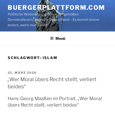
Zum
BUERGERPLATTFORM.COM
Inhalt
Politische Weiterbildung für ein zeitgemäßes
springen
Demokratieverständnis in Deutschland – Es kommt immer
anders, wenn man denkt!
Menü
SCHLAGWORT:
ISLAM
VERÖFFENTLICHT
22. MÄRZ 2020
AM
„Wer Moral übers Recht stellt, verliert
beides“
Hans-Georg Maaßen im Portrait, „Wer Moral
übers Recht stellt, verliert beides“