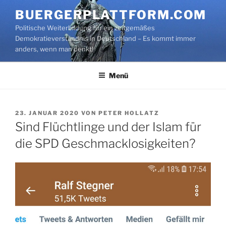
Zum
BUERGERPLATTFORM.COM
Inhalt
Politische Weiterbildung für ein zeitgemäßes
springen
Demokratieverständnis in Deutschland – Es kommt immer
anders, wenn man denkt!
Menü
VERÖFFENTLICHT
23. JANUAR 2020
VON
PETER HOLLATZ
AM
Sind Flüchtlinge und der Islam für
die SPD Geschmacklosigkeiten?