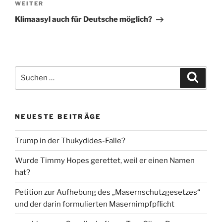
Nächster
WEITER
Beitrag
Klimaasyl auch für Deutsche möglich?
Suche
Suche
nach:
NEUESTE BEITRÄGE
Trump in der Thukydides-Falle?
Wurde Timmy Hopes gerettet, weil er einen Namen
hat?
Petition zur Aufhebung des „Masernschutzgesetzes“
und der darin formulierten Masernimpfpflicht