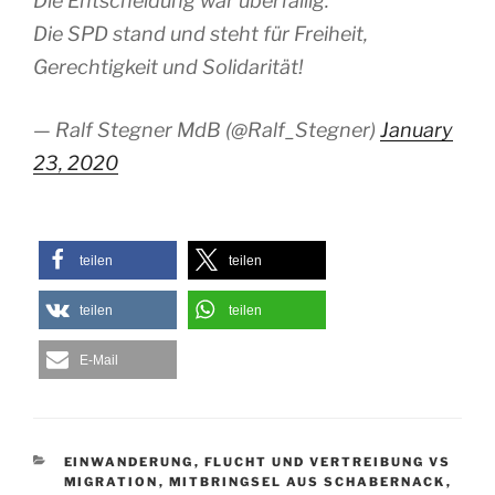
Die Entscheidung war überfällig.
Die SPD stand und steht für Freiheit,
Gerechtigkeit und Solidarität!
— Ralf Stegner MdB (@Ralf_Stegner)
January
23, 2020
teilen
teilen
teilen
teilen
E-Mail
KATEGORIEN
EINWANDERUNG
,
FLUCHT UND VERTREIBUNG VS
MIGRATION
,
MITBRINGSEL AUS SCHABERNACK
,