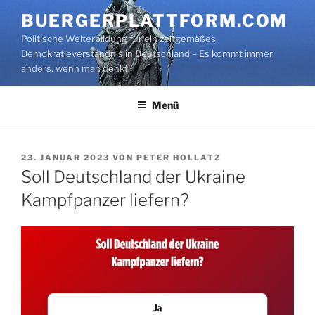
Zum
BUERGERPLATTFORM.COM
Inhalt
Politische Weiterbildung für ein zeitgemäßes
springen
Demokratieverständnis in Deutschland – Es kommt immer
anders, wenn man denkt!
Menü
VERÖFFENTLICHT
23. JANUAR 2023
VON
PETER HOLLATZ
AM
Soll Deutschland der Ukraine
Kampfpanzer liefern?