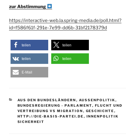
zur Abstimmung
https://interactive-web.la.spring-media.de/poll.html?
id=f586f61f-291e-7e99-dd6b-31bf2178379d
teilen
teilen
teilen
teilen
E-Mail
KATEGORIEN
AUS DEN BUNDESLÄNDERN
,
AUSSENPOLITIK
,
BUNDESREGIERUNG - PARLAMENT
,
FLUCHT UND
VERTREIBUNG VS MIGRATION
,
GESCHICHTE
,
HTTP://DIE-BASIS-PARTEI.DE
,
INNENPOLITIK
SICHERHEIT