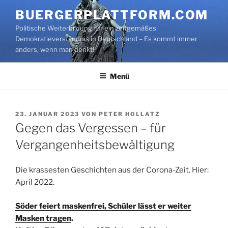
Zum
BUERGERPLATTFORM.COM
Inhalt
Politische Weiterbildung für ein zeitgemäßes
springen
Demokratieverständnis in Deutschland – Es kommt immer
anders, wenn man denkt!
Menü
VERÖFFENTLICHT
23. JANUAR 2023
VON
PETER HOLLATZ
AM
Gegen das Vergessen – für
Vergangenheitsbewältigung
Die krassesten Geschichten aus der Corona-Zeit. Hier:
April 2022.
Söder feiert maskenfrei, Schüler lässt er weiter
Masken tragen
.