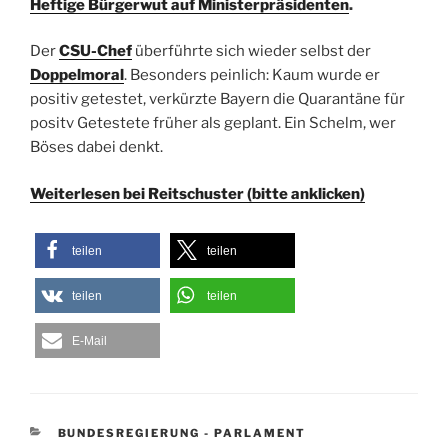
Heftige Bürgerwut auf Ministerpräsidenten
.
Der
CSU-Chef
überführte sich wieder selbst der
Doppelmoral
. Besonders peinlich: Kaum wurde er
positiv getestet, verkürzte Bayern die Quarantäne für
positv Getestete früher als geplant. Ein Schelm, wer
Böses dabei denkt.
Weiterlesen bei Reitschuster (bitte anklicken)
teilen
teilen
teilen
teilen
E-Mail
KATEGORIEN
BUNDESREGIERUNG - PARLAMENT