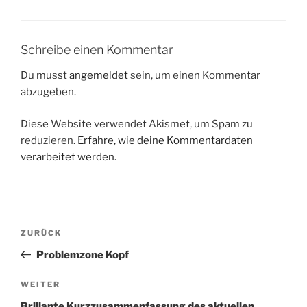
Schreibe einen Kommentar
Du musst
angemeldet
sein, um einen Kommentar
abzugeben.
Diese Website verwendet Akismet, um Spam zu
reduzieren.
Erfahre, wie deine Kommentardaten
verarbeitet werden.
Beitragsnavigation
Vorheriger
ZURÜCK
Beitrag
Problemzone Kopf
Nächster
WEITER
Beitrag
Brillante Kurzzusammenfassung des aktuellen