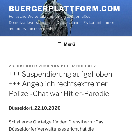
Zum
BUERGERPLATTFORM.COM
Inhalt
Politische Weiterbildung für ein zeitgemäßes
springen
Demokratieverständnis in Deutschland – Es kommt immer
anders, wenn man denkt!
Menü
VERÖFFENTLICHT
23. OKTOBER 2020
VON
PETER HOLLATZ
AM
+++ Suspendierung aufgehoben
+++ Angeblich rechtsextremer
Polizei-Chat war Hitler-Parodie
Düsseldorf, 22.10.2020
Schallende Ohrfeige für den Dienstherrn: Das
Düsseldorfer Verwaltungsgericht hat die