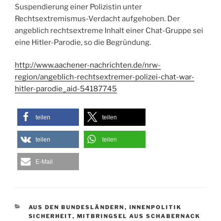
Suspendierung einer Polizistin unter
Rechtsextremismus-Verdacht aufgehoben. Der
angeblich rechtsextreme Inhalt einer Chat-Gruppe sei
eine Hitler-Parodie, so die Begründung.
http://www.aachener-nachrichten.de/nrw-
region/angeblich-rechtsextremer-polizei-chat-war-
hitler-parodie_aid-54187745
teilen
teilen
teilen
teilen
E-Mail
KATEGORIEN
AUS DEN BUNDESLÄNDERN
,
INNENPOLITIK
SICHERHEIT
,
MITBRINGSEL AUS SCHABERNACK